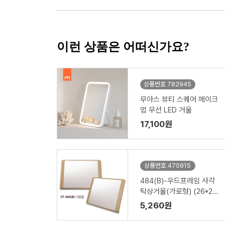
이런 상품은 어떠신가요?
상품번호 782945
무아스 뷰티 스퀘어 메이크
업 무선 LED 거울
17,100원
상품번호 470915
484(B)-우드프레임 사각
탁상거울(가로형) (26*21*
187mm)
5,260원