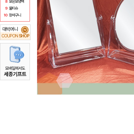
8
보온보냉백
9
물티슈
10
장바구니
대박머니
₩
COUPON
SHOP
모바일에서도
세종기프트