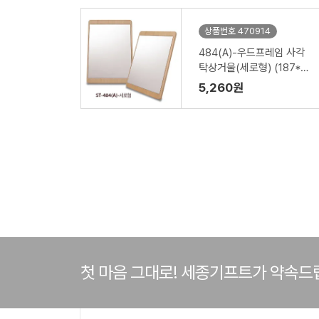
상품번호 470914
484(A)-우드프레임 사각
탁상거울(세로형) (187*21
*260mm)
5,260원
첫 마음 그대로! 세종기프트가 약속드