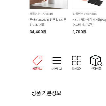
상품번호 : 778810
상품번호 : 652485
무아스 360도 회전 듀얼 5X 무
452S 접이식 탁상거울(PU) (
선 LED 거울
이보리,피치,블랙)
34,400원
1,790원
상품정보
기본정보
상세설명
인쇄샘플
상품 기본정보