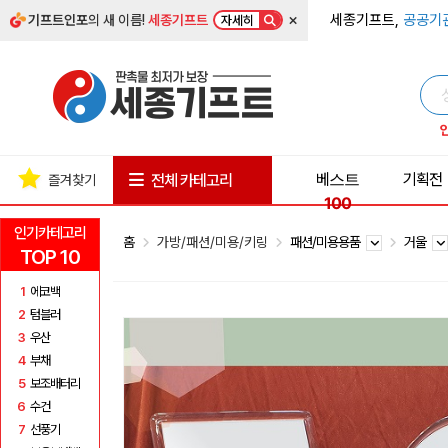
×
세종기프트,
공공기
기프트인포
의 새 이름!
세종기프트
자세히
베스트
기획전
전체 카테고리
즐겨찾기
100
인기카테고리
홈
가방/패션/미용/키링
패션/미용용품
거울
TOP 10
1
에코백
2
텀블러
3
우산
4
부채
5
보조배터리
6
수건
7
선풍기