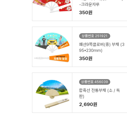
-크라운자루
350원
상품번호 251921
패션9쪽클로버(중) 부채 (3
95*230mm)
350원
상품번호 456039
합죽선 전통부채 (소 / 독
판)
2,690원