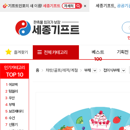
×
세종기프트,
공공기
기프트인포
의 새 이름!
세종기프트
자세히
베스트
기획전
전체 카테고리
즐겨찾기
100
인기카테고리
홈
차량/골프/레저/계절
부채
접이식부채
TOP 10
1
에코백
2
텀블러
3
우산
4
부채
5
보조배터리
6
수건
7
선풍기