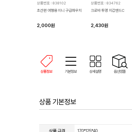
상품번호 : 838102
상품번호 : 834762
초간편 여행용 미니 구급파우치
크로바 투명 지갑밴드C
2,000원
2,430원
상품정보
기본정보
상세설명
옵션샘플
상품 기본정보
상품 규격
170*125*40