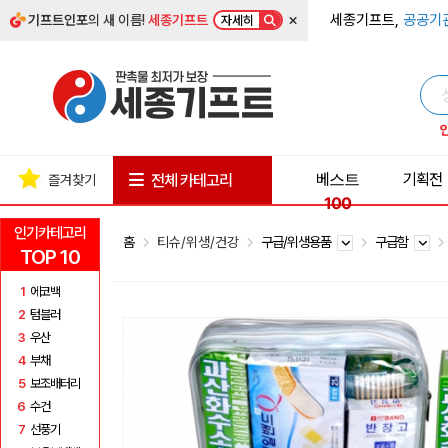
×
세종기프트,
공공기
기프트인포
의 새 이름!
세종기프트
자세히
베스트
기획전
전체 카테고리
즐겨찾기
100
인기카테고리
홈
티슈/위생/건강
구급/위생용품
구급함
TOP 10
1
에코백
2
텀블러
3
우산
4
부채
5
보조배터리
6
수건
7
선풍기