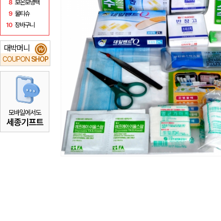
8
보온보냉백
9
물티슈
10
장바구니
대박머니
₩
COUPON
SHOP
모바일에서도
세종기프트