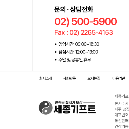
문의 · 상담전화
02) 500-5900
Fax : 02) 2265-4153
영업시간 09:00~18:30
점심시간 12:00~13:00
주말 및 공휴일 휴무
회사소개
사회활동
오시는길
이용약관
세종기프트
본사 : 
파주 공장
대표번호 :
통신판매신
건강기능식