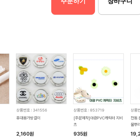
주문하기
장바구니
상품번호 : 341556
상품번호 : 853719
상품번
휴대용가방걸이
[주문제작]야광PVC캐릭터 지비
전동 
츠
물뿌
2,160원
935원
19,