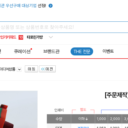
우산
6
관 우선구매 대상기업
선정!
텀블러
7
쿨토시
8
넥쿨러
9
인기키워드
타포린가방
10
선풍기
1
전
큐레이션
브랜드관
이벤트
THE 전문
이디어상품
[주문제작
별도
인쇄비
수량
이하
1,000
2,000
3,