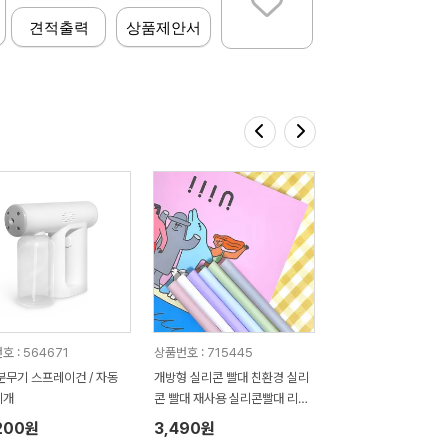
견적출력
상품제안서
호 : 564671
상품번호 : 715445
분무기 스프레이건 / 자동
개방형 실리콘 빨대 친환경 실리
리개
콘 빨대 재사용 실리콘빨대 리유
저블 벤티형 스트로우
200원
3,490원