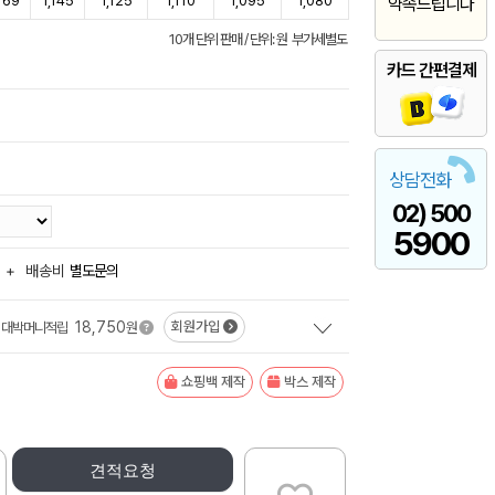
,169
1,145
1,125
1,110
1,095
1,080
약속드립니다
10개 단위 판매 / 단위: 원 부가세별도
카드 간편결제
상담전화
02) 500
5900
+
배송비
별도문의
18,750
회원가입
대박머니적립
원
쇼핑백 제작
박스 제작
견적요청