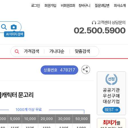
로그인
회원가입
비회원조회
장바구니
질문과답변
회사소개
고객센터 상담문의
02.500.5900
AI 이미지 검색
가격검색
가나다순
맞춤검색
478217
상품번호
공공기관
]캐릭터 문고리
우선구매
대상기업
1000개 이상 무료
BEST →
000
5,000
10,000
20,000
30,000
50,000
최저가
를