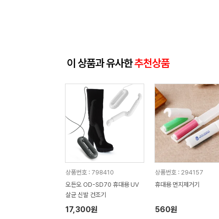
이 상품과 유사한
추천상품
상품번호 : 798410
상품번호 : 294157
오든오 OD-SD70 휴대용 UV
휴대용 먼지제거기
살균 신발 건조기
17,300원
560원