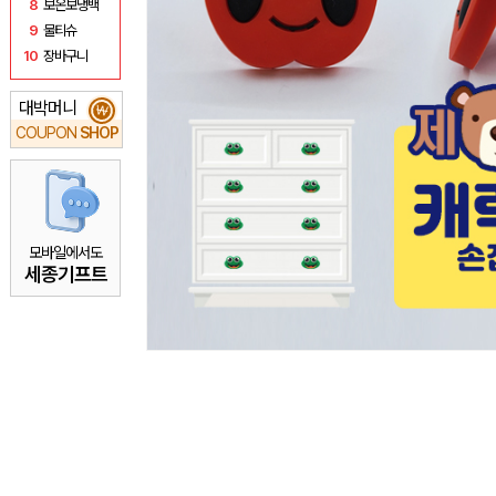
8
보온보냉백
9
물티슈
10
장바구니
대박머니
₩
COUPON
SHOP
모바일에서도
세종기프트