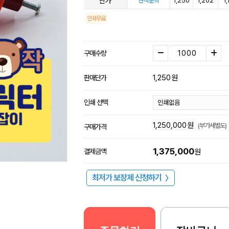
단가
1,250
1,202
1
견적문의
인쇄무료
구매수량
1,250
원
판매단가
인쇄 선택
1,250,000
원
(부가세별도)
구매가격
1,375,000
결제금액
원
최저가 보장제 신청하기
〉