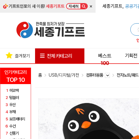
×
세종기프트,
공공기
기프트인포
의 새 이름!
세종기프트
자세히
베스트
기획전
전체 카테고리
즐겨찾기
100
인기카테고리
홈
USB/디지털/가전
컴퓨터용품
전자노트/패
TOP 10
1
에코백
2
텀블러
3
우산
4
부채
5
보조배터리
6
수건
7
선풍기