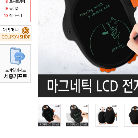
8
보온보냉백
9
물티슈
10
장바구니
대박머니
₩
COUPON
SHOP
모바일에서도
세종기프트