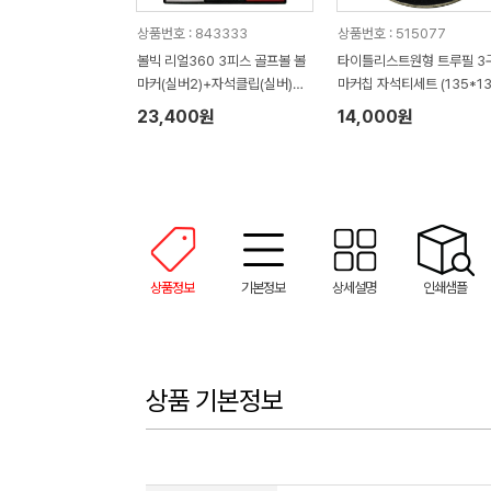
상품번호 : 843333
상품번호 : 515077
볼빅 리얼360 3피스 골프볼 볼
타이틀리스트원형 트루필 3
마커(실버2)+자석클립(실버)
마커칩 자석티세트 (135*13
+자석티(2)+골프타월 세트
45mm)
23,400원
14,000원
상품정보
기본정보
상세설명
인쇄샘플
상품 기본정보