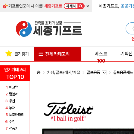
×
세종기프트,
공공기
기프트인포
의 새 이름!
세종기프트
자세히
베스트
기획전
전체 카테고리
즐겨찾기
100
인기카테고리
홈
차량/골프/레저/계절
골프용품
골프용품세
TOP 10
1
에코백
2
텀블러
3
우산
4
부채
5
보조배터리
6
수건
7
선풍기