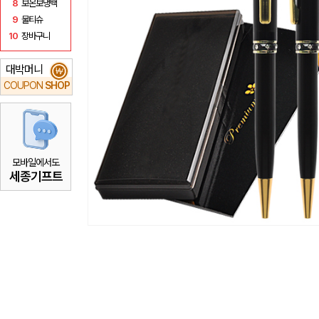
8
보온보냉백
9
물티슈
10
장바구니
대박머니
₩
COUPON
SHOP
모바일에서도
세종기프트