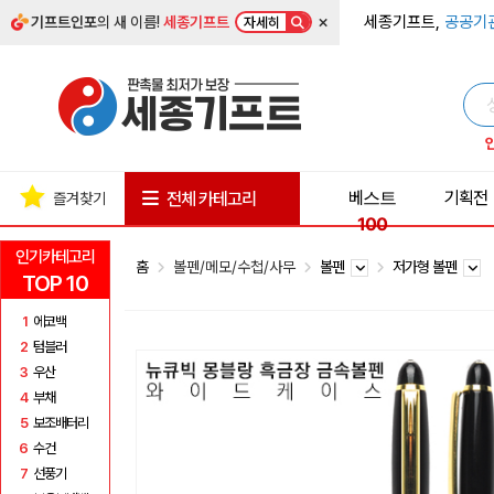
×
세종기프트,
공공기
기프트인포
의 새 이름!
세종기프트
자세히
베스트
기획전
전체 카테고리
즐겨찾기
100
인기카테고리
홈
볼펜/메모/수첩/사무
볼펜
저가형 볼펜
TOP 10
1
에코백
2
텀블러
3
우산
4
부채
5
보조배터리
6
수건
7
선풍기