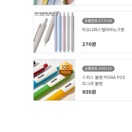
상품번호 673136
피오나파스텔라바노크펜
270원
상품번호 405120
스위스 볼펜 PIGRA P03
피그라 볼펜
935원