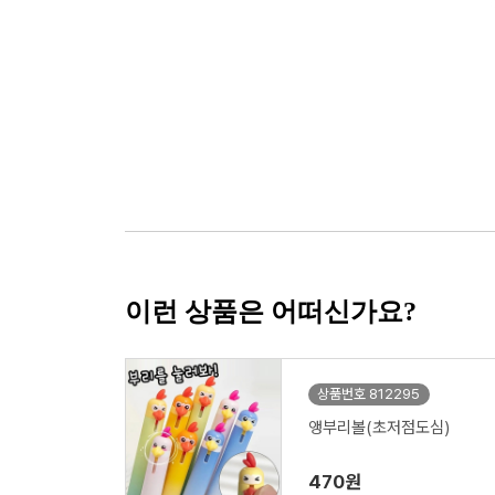
이런 상품은 어떠신가요?
상품번호 812295
앵부리볼(초저점도심)
470원