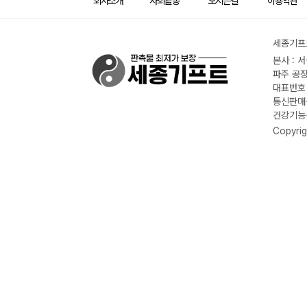
회사소개
사회활동
오시는길
이용약관
세종기프트
본사 : 
파주 공장
대표번호 :
통신판매신
건강기능식
Copyrig