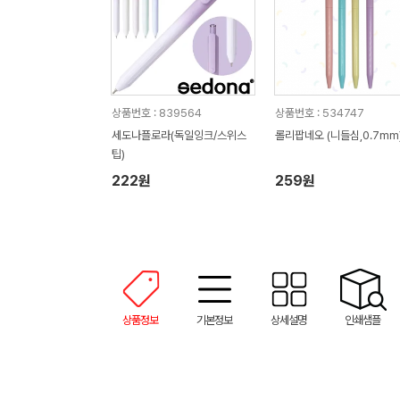
상품번호 : 839564
상품번호 : 534747
세도나플로라(독일잉크/스위스
롤리팝네오 (니들심,0.7mm
팁)
222원
259원
상품정보
기본정보
상세설명
인쇄샘플