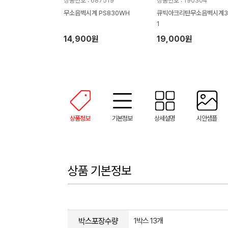
상품번호 : 687519
상품번호 : 190304
무소음벽시계 PS830WH
큐빅아크리탄무소음벽시계3
1
14,900원
19,000원
상품정보
기본정보
상세설명
시안샘플
상품 기본정보
박스포장수량
1박스 13개