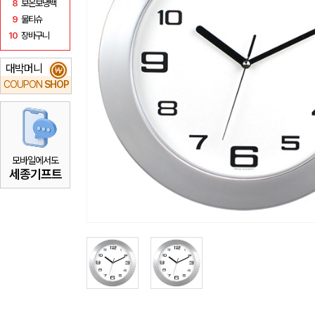
8
보온보냉백
9
물티슈
10
장바구니
대박머니
₩
COUPON
SHOP
모바일에서도
세종기프트