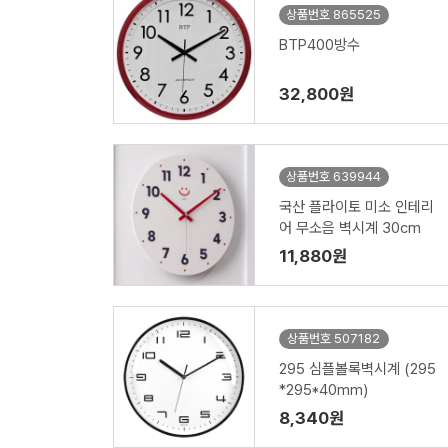
상품번호 865525
BTP400방수
32,800원
상품번호 639944
국산 플라이토 미소 인테리
어 무소음 벽시계 30cm
11,880원
상품번호 507182
295 심플볼록벽시계 (295
*295*40mm)
8,340원