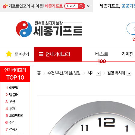
×
세종기프트,
공공기
기프트인포
의 새 이름!
세종기프트
자세히
베스트
기획전
전체 카테고리
즐겨찾기
100
인기카테고리
홈
수건/우산/욕실/생활
시계
원형 벽시계
TOP 10
1
에코백
2
텀블러
3
우산
4
부채
5
보조배터리
6
수건
7
선풍기