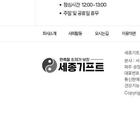
점심시간 12:00~13:00
주말 및 공휴일 휴무
회사소개
사회활동
오시는길
이용약관
세종기프트
본사 : 
파주 공장
대표번호 :
통신판매신
건강기능식
Copyrig