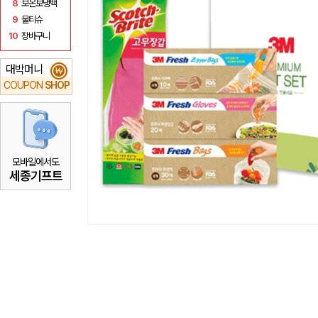
8
보온보냉백
9
물티슈
10
장바구니
대박머니
₩
COUPON
SHOP
모바일에서도
세종기프트