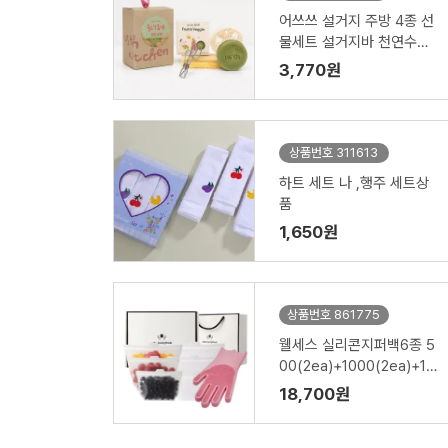
어쓰쓰 설거지 주방 4종 선
물세트 설거지바 천연수세
미 제로웨이스트키트
3,770원
상품번호 311613
하트 세트 나 ,행주 세트상
품
1,650원
상품번호 861775
웰세스 실리콘지퍼백6종 5
00(2ea)+1000(2ea)+15
00ml(2ea)+실리콘 브러
18,700원
시 설거지 수세미 일체형 고
무장갑 1P 세트