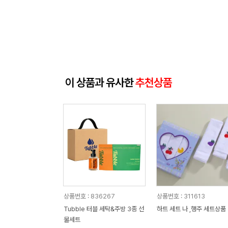
이 상품과 유사한
추천상품
상품번호 : 836267
상품번호 : 311613
Tubble 터블 세탁&주방 3종 선
하트 세트 나 ,행주 세트상품
물세트