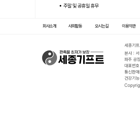
주말 및 공휴일 휴무
회사소개
사회활동
오시는길
이용약관
세종기프트
본사 : 
파주 공장
대표번호 :
통신판매신
건강기능식
Copyrig