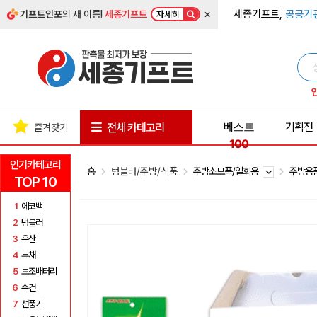
×
세종기프트,
공공기
기프트인포
의 새 이름!
세종기프트
자세히
베스트
기획전
전체 카테고리
즐겨찾기
100
인기카테고리
홈
텀블러/주방/식품
주방소모품/일회용
주방용
TOP 10
1
에코백
2
텀블러
3
우산
4
부채
5
보조배터리
6
수건
7
선풍기