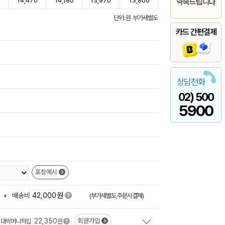
14,470
14,180
13,970
13,800
약속드립니다
단위: 원 부가세별도
카드 간편결제
상담전화
02) 500
5900
포장예시
원
+
배송비
42,000
(부가세별도,주문시결제)
22,350
회원가입
대박머니적립
원