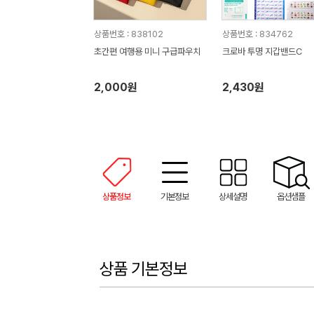
상품번호 : 838102
상품번호 : 834762
초간편 여행용 미니 구급파우치
크로바 투명 지갑밴드C
2,000원
2,430원
상품정보
기본정보
상세설명
옵션샘플
상품 기본정보