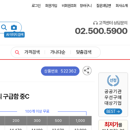
로그인
회원가입
비회원조회
장바구니
질문과답변
회사소개
고객센터 상담문의
02.500.5900
AI 이미지 검색
가격검색
가나다순
맞춤검색
522362
상품번호
공공기관
 구급함 중C
우선구매
대상기업
100개 이상 무료
BEST →
200
300
500
1,000
최저가
를