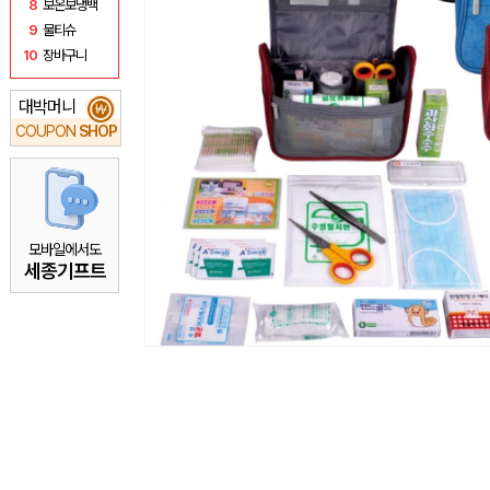
8
보온보냉백
9
물티슈
10
장바구니
대박머니
₩
COUPON
SHOP
모바일에서도
세종기프트