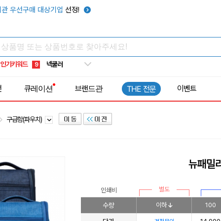
우산
6
관 우선구매 대상기업
선정!
텀블러
7
쿨토시
8
넥쿨러
9
인기키워드
타포린가방
10
선풍기
1
전
큐레이션
브랜드관
이벤트
THE 전문
구급함(파우치)
뉴패밀리
별도
인쇄비
수량
이하
100