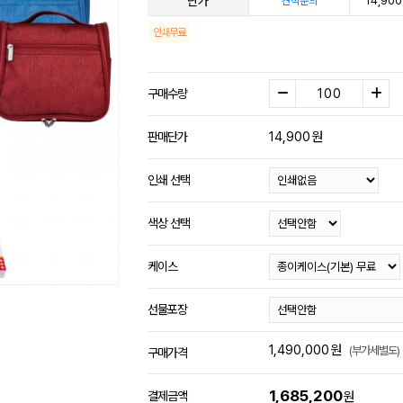
단가
14,900
견적문의
인쇄무료
구매수량
14,900
원
판매단가
인쇄 선택
색상 선택
케이스
선물포장
1,490,000
원
(부가세별도)
구매가격
1,685,200
결제금액
원