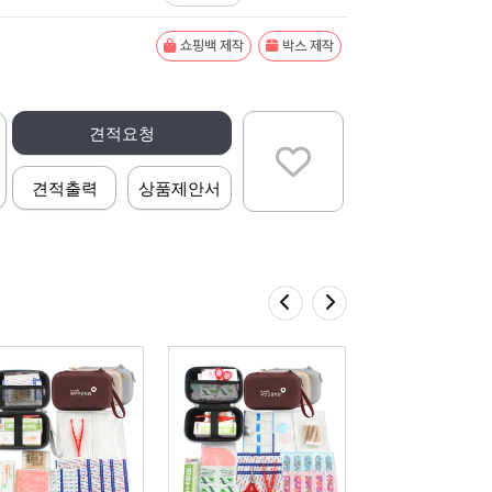
쇼핑백 제작
박스 제작
견적요청
견적출력
상품제안서