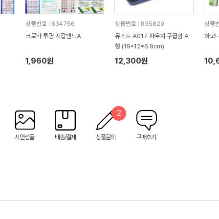
상품번호 : 834756
상품번호 : 835829
상품번호
크로바 투명 지갑밴드A
뮤스트 A017 파우치 구급함 A
하모니
형 (19*12*6.9cm)
1,960원
12,300원
10,
2
시안샘플
배송/결제
상품문의
구매후기