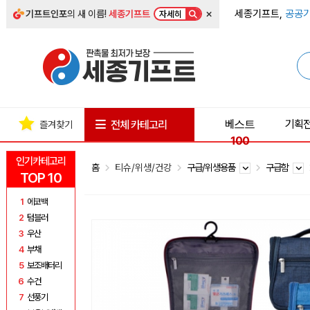
×
세종기프트,
공공기
기프트인포
의 새 이름!
세종기프트
자세히
베스트
기획
전체 카테고리
즐겨찾기
100
인기카테고리
홈
티슈/위생/건강
구급/위생용품
구급함
TOP 10
1
에코백
2
텀블러
3
우산
4
부채
5
보조배터리
6
수건
7
선풍기