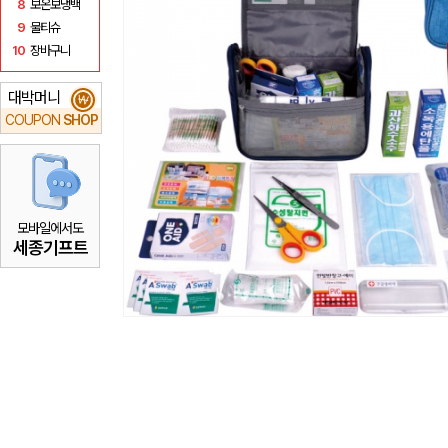
8
보온보냉백
9
물티슈
10
장바구니
대박머니
₩
COUPON
SHOP
모바일에서도
세종기프트