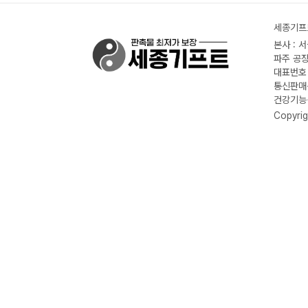
세종기프트
본사 : 
파주 공장
대표번호 :
통신판매신
건강기능식
Copyrig