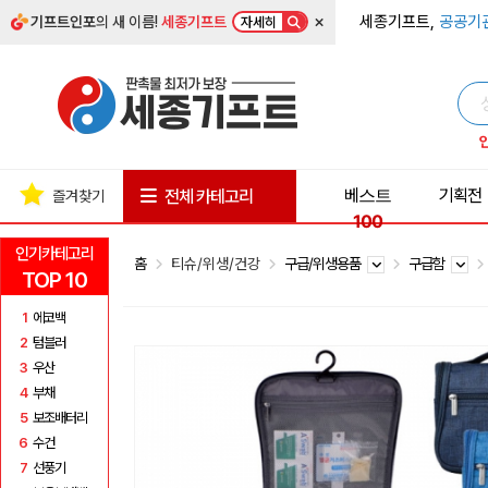
×
세종기프트,
공공기
기프트인포
의 새 이름!
세종기프트
자세히
베스트
기획전
전체 카테고리
즐겨찾기
100
인기카테고리
홈
티슈/위생/건강
구급/위생용품
구급함
TOP 10
1
에코백
2
텀블러
3
우산
4
부채
5
보조배터리
6
수건
7
선풍기