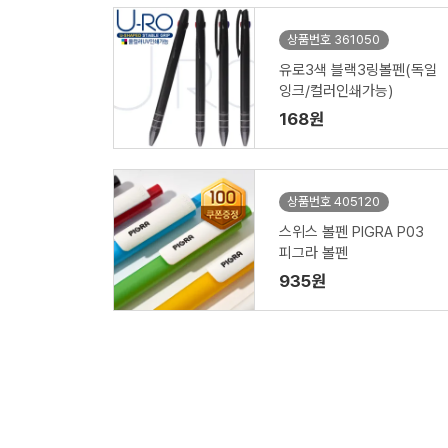
상품번호 361050
유로3색 블랙3링볼펜(독일
잉크/컬러인쇄가능)
168원
상품번호 405120
스위스 볼펜 PIGRA P03
피그라 볼펜
935원