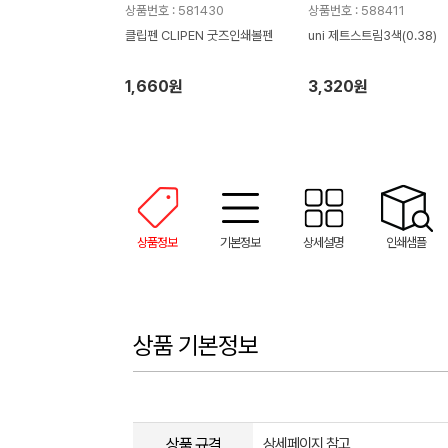
상품번호 : 581430
상품번호 : 588411
클립펜 CLIPEN 굿즈인쇄볼펜
uni 제트스트림3색(0.38)
1,660원
3,320원
상품정보
기본정보
상세설명
인쇄샘플
상품 기본정보
상품 규격
상세페이지 참고