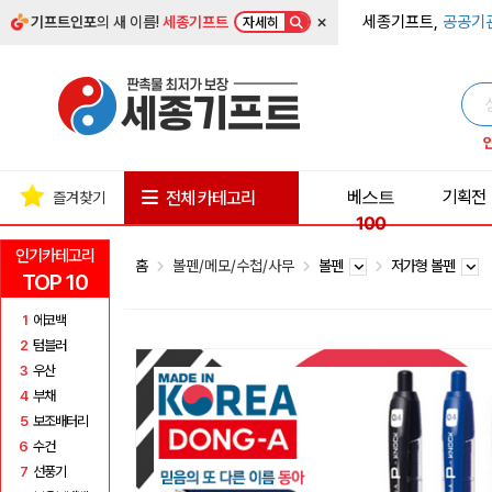
×
세종기프트,
공공기
기프트인포
의 새 이름!
세종기프트
자세히
베스트
기획전
전체 카테고리
즐겨찾기
100
인기카테고리
홈
볼펜/메모/수첩/사무
볼펜
저가형 볼펜
TOP 10
1
에코백
2
텀블러
3
우산
4
부채
5
보조배터리
6
수건
7
선풍기