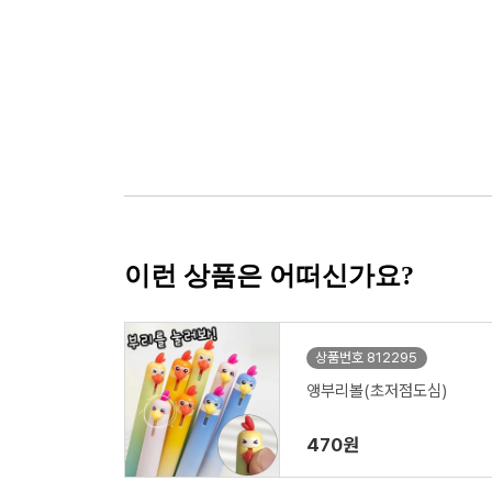
이런 상품은 어떠신가요?
상품번호 812295
앵부리볼(초저점도심)
470원