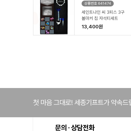
상품번호 641474
세인트나인 씨 3피스 3구
볼마커 칩 자석티세트
13,400원
첫 마음 그대로! 세종기프트가 약속드
문의 · 상담전화