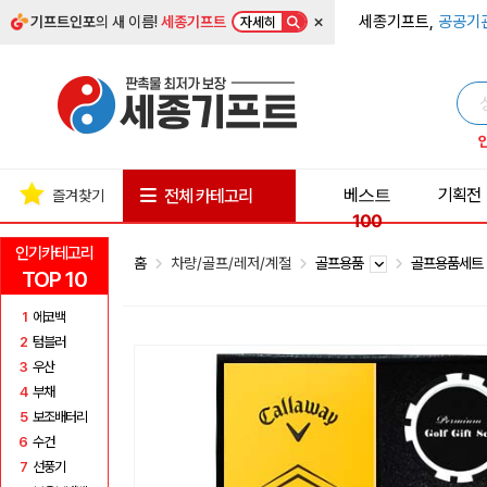
×
세종기프트,
공공기
기프트인포
의 새 이름!
세종기프트
자세히
베스트
기획전
전체 카테고리
즐겨찾기
100
인기카테고리
홈
차량/골프/레저/계절
골프용품
골프용품세
TOP 10
1
에코백
2
텀블러
3
우산
4
부채
5
보조배터리
6
수건
7
선풍기