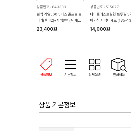
상품번호 : 843333
상품번호 : 515077
볼빅 리얼360 3피스 골프볼 볼
타이틀리스트원형 트루필 3
마커(실버2)+자석클립(실버)
마커칩 자석티세트 (135*13
+자석티(2)+골프타월 세트
45mm)
23,400원
14,000원
상품정보
기본정보
상세설명
인쇄샘플
상품 기본정보