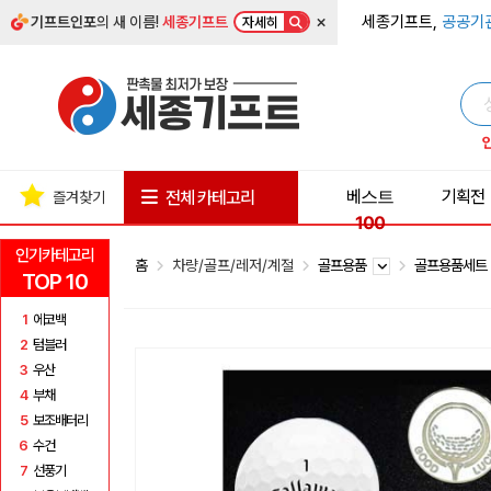
×
세종기프트,
공공기
기프트인포
의 새 이름!
세종기프트
자세히
베스트
기획전
전체 카테고리
즐겨찾기
100
인기카테고리
홈
차량/골프/레저/계절
골프용품
골프용품세
TOP 10
1
에코백
2
텀블러
3
우산
4
부채
5
보조배터리
6
수건
7
선풍기