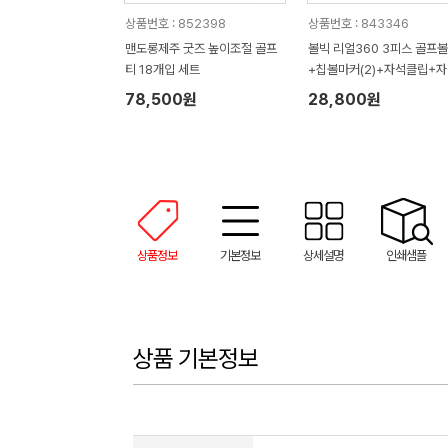
상품번호 : 852398
상품번호 : 843346
맨도롱제주 굿즈 높이조절 골프
볼빅 리얼360 3피스 골프
티 18개입 세트
+칩볼마커(2)+자석클립+
티(2) 세트
78,500원
28,800원
상품정보
기본정보
상세설명
인쇄샘플
상품 기본정보