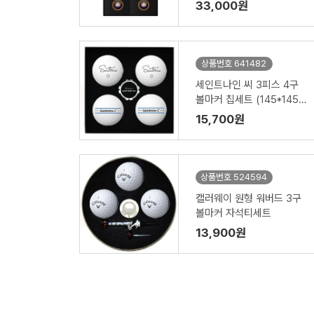
33,000원
상품번호 641482
세인트나인 씨 3피스 4구
볼마커 칩세트 (145*145*
45mm)
15,700원
상품번호 524594
캘러웨이 원형 워버드 3구
볼마커 자석티세트
13,900원