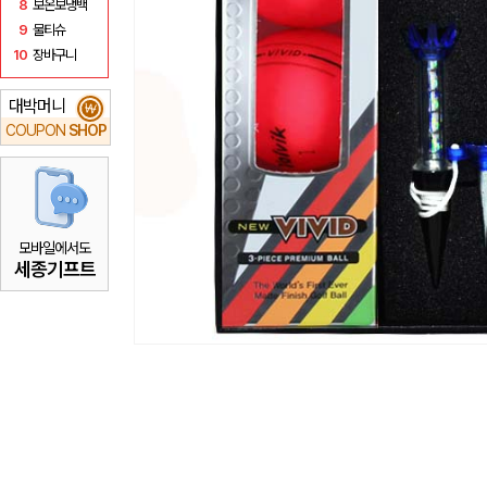
8
보온보냉백
9
물티슈
10
장바구니
대박머니
₩
COUPON
SHOP
모바일에서도
세종기프트