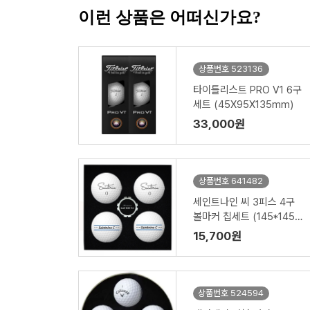
이런 상품은 어떠신가요?
상품번호 523136
타이틀리스트 PRO V1 6구
세트 (45X95X135mm)
33,000원
상품번호 641482
세인트나인 씨 3피스 4구
볼마커 칩세트 (145*145*
45mm)
15,700원
상품번호 524594