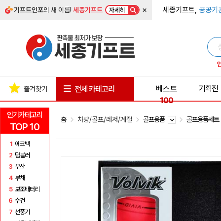
×
세종기프트,
공공기
기프트인포
의 새 이름!
세종기프트
자세히
베스트
기획전
전체 카테고리
즐겨찾기
100
인기카테고리
홈
차량/골프/레저/계절
골프용품
골프용품세
TOP 10
1
에코백
2
텀블러
3
우산
4
부채
5
보조배터리
6
수건
7
선풍기