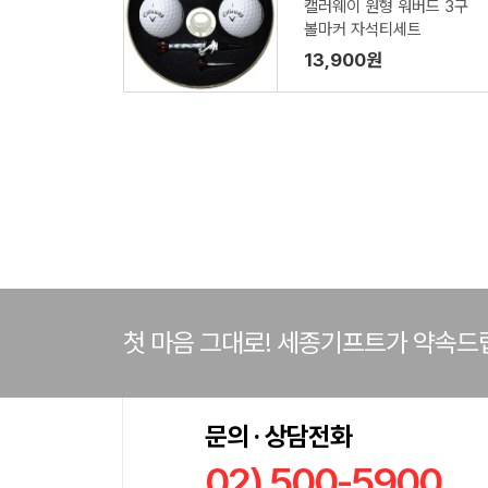
캘러웨이 원형 워버드 3구
볼마커 자석티세트
13,900원
첫 마음 그대로! 세종기프트가 약속드
문의 · 상담전화
02) 500-5900