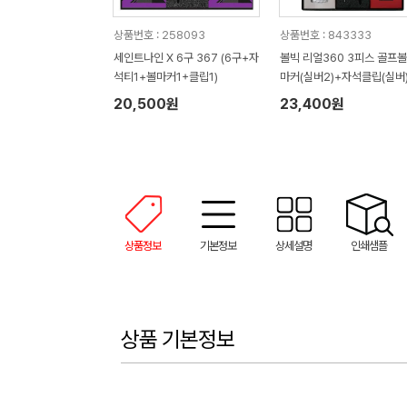
상품번호 : 258093
상품번호 : 843333
세인트나인 X 6구 367 (6구+자
볼빅 리얼360 3피스 골프볼
석티1+볼마커1+클립1)
마커(실버2)+자석클립(실버
+자석티(2)+골프타월 세트
20,500원
23,400원
상품정보
기본정보
상세설명
인쇄샘플
상품 기본정보