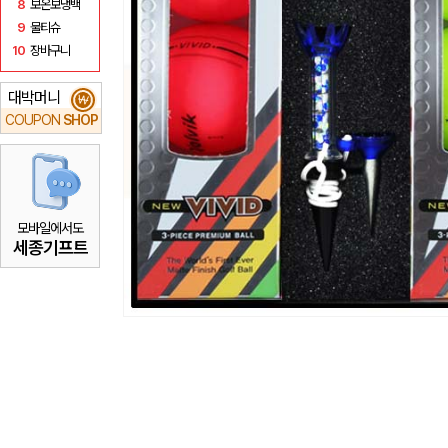
8
보온보냉백
9
물티슈
10
장바구니
대박머니
₩
COUPON
SHOP
모바일에서도
세종기프트