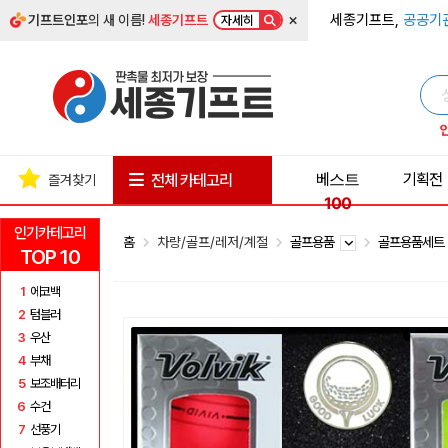
×
세종기프트,
공공기
기프트인포
의 새 이름!
세종기프트
자세히
베스트
기획전
전체 카테고리
즐겨찾기
100
인기카테고리
홈
차량/골프/레저/계절
골프용품
골프용품세
TOP 10
1
에코백
2
텀블러
3
우산
4
부채
5
보조배터리
6
수건
7
선풍기