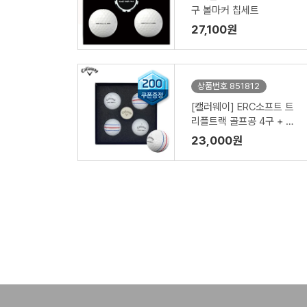
구 볼마커 칩세트
27,100원
상품번호 851812
[캘러웨이] ERC소프트 트
리플트랙 골프공 4구 + 볼
마커
23,000원