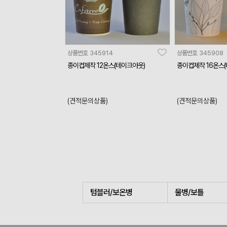
상품번호
345914
상품번호
345908
종이컵제작 12온스(테이크아웃)
종이컵제작 16온스
(견적문의상품)
(견적문의상품)
텀블러/보온병
물병/보틀