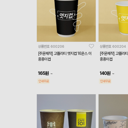
상품번호
600206
상품번호
600204
[주문제작] 고퀄리티 엣지컵 16온스 이
[주문제작] 고퀄리티
중종이컵
중종이컵
165
원
140
원
~
~
인쇄무료
인쇄무료