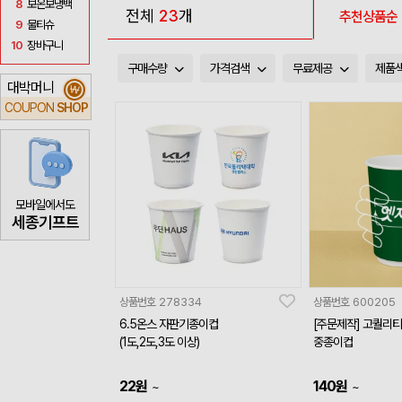
8
보온보냉백
전체
23
개
추천상품순
9
물티슈
10
장바구니
구매수량
가격검색
무료제공
제품
대박머니
₩
COUPON
SHOP
모바일에서도
세종기프트
상품번호
278334
상품번호
600205
6.5온스 자판기종이컵
[주문제작] 고퀄리티
(1도,2도,3도 이상)
중종이컵
22
원
140
원
~
~