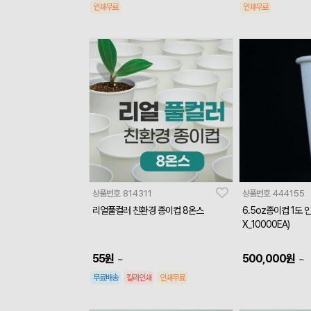
인쇄무료
인쇄무료
상품번호
814311
상품번호
444155
리얼풀컬러 친환경 종이컵 8온스
6.5oz종이컵 1도 
X_10000EA)
55
원
500,000
원
~
~
무료배송
칼라인쇄
인쇄무료