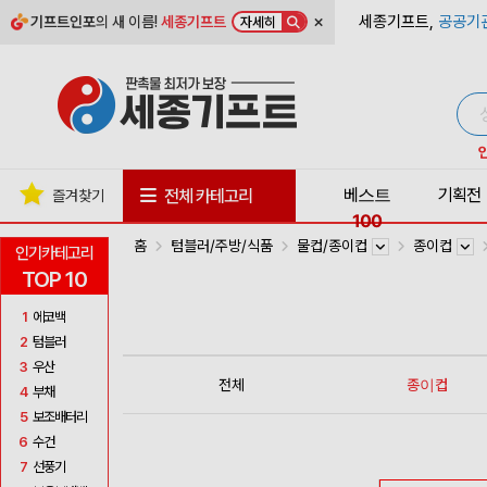
×
세종기프트,
공공기
기프트인포
의 새 이름!
세종기프트
자세히
베스트
기획전
전체 카테고리
즐겨찾기
100
홈
텀블러/주방/식품
물컵/종이컵
종이컵
인기카테고리
TOP 10
1
에코백
2
텀블러
3
우산
전체
종이컵
4
부채
5
보조배터리
6
수건
7
선풍기