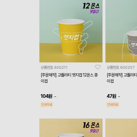
상품번호
600211
상품번호
600207
[주문제작] 고퀄리티 엣지컵 12온스 종
[주문제작] 고퀄리티
이컵
이컵
104
원
47
원
~
~
인쇄무료
인쇄무료