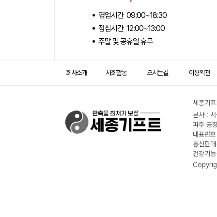
영업시간 09:00~18:30
점심시간 12:00~13:00
주말 및 공휴일 휴무
회사소개
사회활동
오시는길
이용약관
세종기프트
본사 : 
파주 공장
대표번호 :
통신판매신
건강기능식
Copyrig