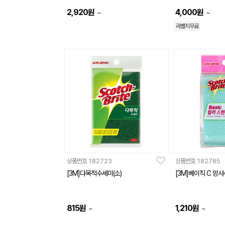
2,920
원
4,000
원
~
~
라벨지무료
상품번호
182723
상품번호
182785
[3M]다목적수세미(소)
[3M]베이직 C 망
815
원
1,210
원
~
~