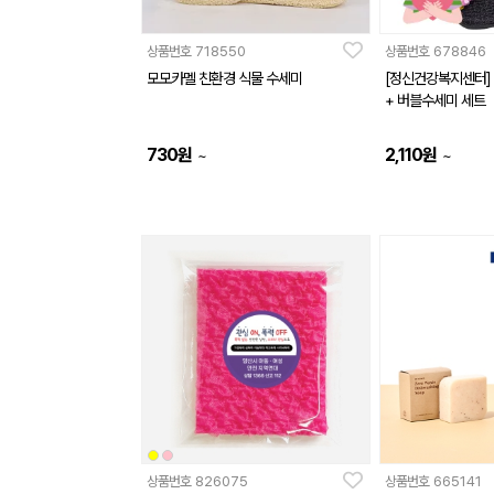
상품번호
718550
상품번호
678846
모모카멜 친환경 식물 수세미
[정신건강복지센터]
+ 버블수세미 세트
730
원
2,110
원
~
~
상품번호
826075
상품번호
665141