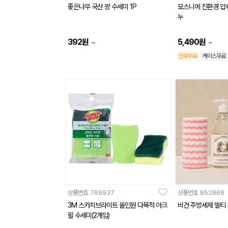
좋은나무 국산 광 수세미 1P
모스니에 친환경 
누
392
원
5,490
원
~
~
인쇄무료
케이스무료
상품번호
769937
상품번호
852868
3M 스카치브라이트 올인원 다목적 아크
비건 주방세제 멀티 
릴 수세미(2개입)