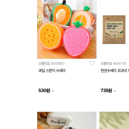
상품번호
693887
상품번호
849715
과일 스펀지 수세미
천연수세미 코코넛 
530
원
735
원
~
~