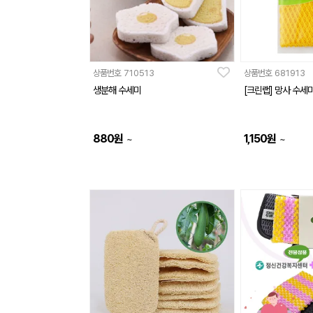
상품번호
710513
상품번호
681913
생분해 수세미
[크린랩] 망사 수세
880
원
1,150
원
~
~