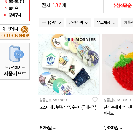
8
보온보냉백
전체
136
개
추천상품순
9
물티슈
10
장바구니
구매수량
가격검색
무료제공
제품
대박머니
₩
COUPON
SHOP
모바일에서도
세종기프트
상품번호
657889
상품번호
693990
모스니에 친환경 압축 수세미(국내제작)
딸기 수세미 앤 그물
획세트
825
원
1,330
원
~
~