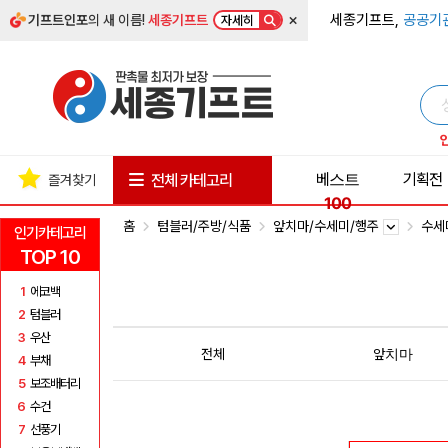
×
세종기프트,
공공기
기프트인포
의 새 이름!
세종기프트
자세히
베스트
기획전
전체 카테고리
즐겨찾기
100
홈
텀블러/주방/식품
앞치마/수세미/행주
수세
인기카테고리
TOP 10
1
에코백
2
텀블러
3
우산
전체
앞치마
4
부채
5
보조배터리
6
수건
7
선풍기