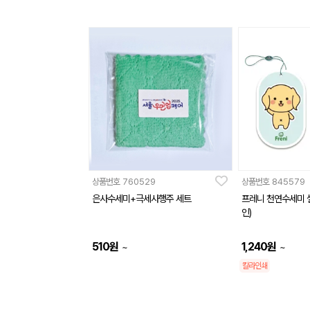
상품번호
760529
상품번호
845579
은사수세미+극세사행주 세트
프레니 천연수세미 
인)
510
원
1,240
원
~
~
칼라인쇄