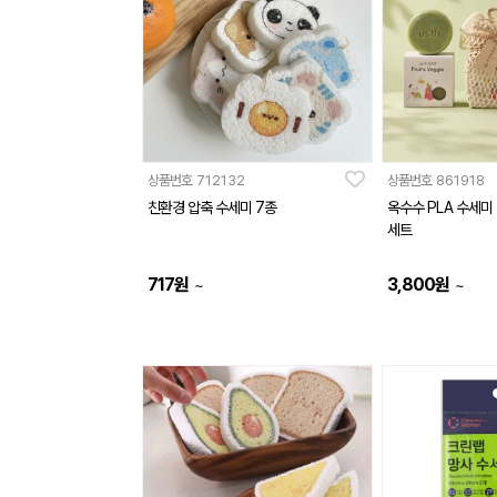
상품번호
712132
상품번호
861918
친환경 압축 수세미 7종
옥수수 PLA 수세미
세트
717
원
3,800
원
~
~