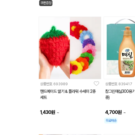
쿠폰증정
상품번호
693989
상품번호
839417
핸드메이드 딸기 & 플라워 수세미 2종
참그린매실300용기
세트
종)
1,430
원
4,700
원
~
~
무료배송