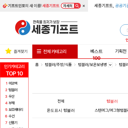
×
세종기프트,
공공기
기프트인포
의 새 이름!
세종기프트
자세히
베스트
기획전
전체 카테고리
즐겨찾기
100
홈
텀블러/주방/식품
텀블러/보온보냉병
텀블
인기카테고리
TOP 10
1
에코백
2
텀블러
3
우산
전체
텀블러
4
부채
5
보조배터리
온도표시 텀블러
스텐머그/머그형텀블
6
수건
7
선풍기