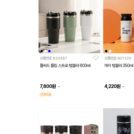
상품번호
820487
상품번호
801325
플씨드 플립 스트로 텀블러 600ml
마이 텀블러 350ml
7,800
원
4,220
원
~
~
인쇄무료