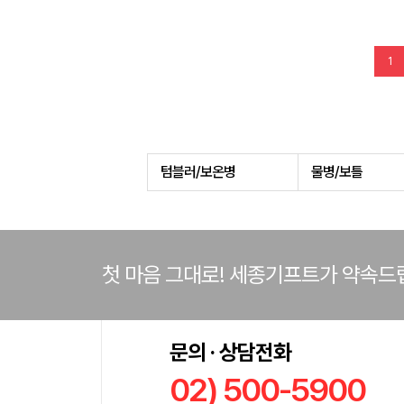
1
텀블러/보온병
물병/보틀
첫 마음 그대로! 세종기프트가 약속드
문의 · 상담전화
02) 500-5900