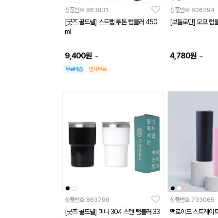
상품번호
863831
상품번호
806294
[굿즈 골드넬] 스트랩 투톤 텀블러 450
[보틀로만] 모모 텀블
ml
9,400
원
4,780
원
~
~
무료배송
인쇄무료
상품번호
863796
상품번호
733065
[굿즈 골드넬] 미니 304 스텐 텀블러 33
맥로이드 스트레이트 