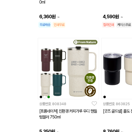
0ml
6,360
원
4,590
원
~
~
무료배송
인쇄무료
칼라인쇄
케이스무료
상품번호
808348
상품번호
863825
[프롬네이쳐] 친환경 커피가루 우디 핸들
[굿즈 골드넬] 홀도 
텀블러 750ml
5,350
원
8,760
원
~
~