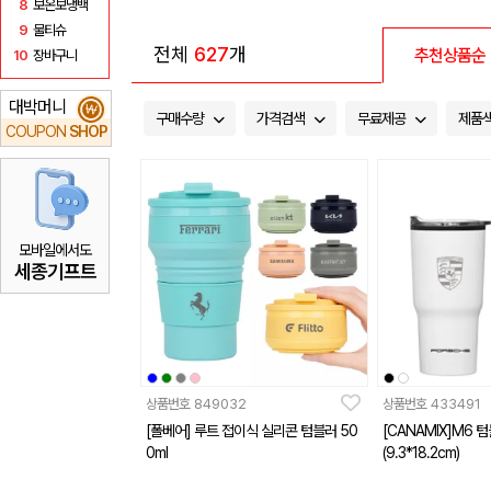
8
보온보냉백
9
물티슈
전체
627
개
추천상품순
10
장바구니
대박머니
₩
구매수량
가격검색
무료제공
제품
COUPON
SHOP
모바일에서도
세종기프트
상품번호
849032
상품번호
433491
[폴베어] 루트 접이식 실리콘 텀블러 50
[CANAMIX]M6 텀
0ml
(9.3*18.2cm)