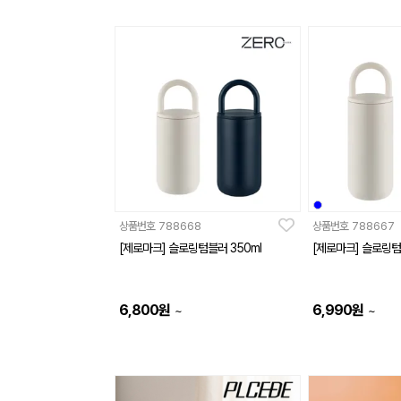
상품번호
788668
상품번호
788667
[제로마크] 슬로링텀블러 350ml
[제로마크] 슬로링텀
6,800
원
6,990
원
~
~