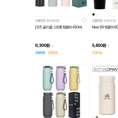
상품번호
863828
상품번호
636439
[굿즈 골드넬] 스트랩 텀블러 450ml
New S6 텀블러 60
9,300
원
5,450
원
~
~
무료배송
인쇄무료
인쇄무료