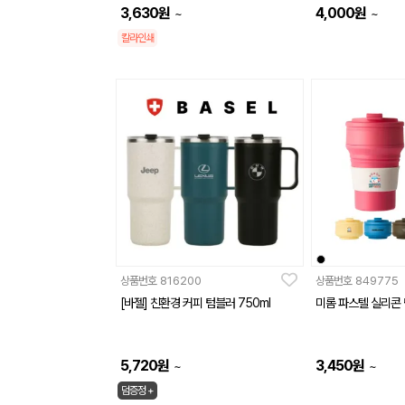
3,630
원
4,000
원
~
~
칼라인쇄
상품번호
816200
상품번호
849775
[바젤] 친환경 커피 텀블러 750ml
미롬 파스텔 실리콘 
5,720
원
3,450
원
~
~
덤증정 +