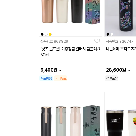
상품번호
863829
상품번호
826747
[굿즈 골드넬] 이중잠금 원터치 텀블러 3
나빌레라 호작도 자
50ml
9,400
원
28,600
원
~
~
무료배송
인쇄무료
선물포장