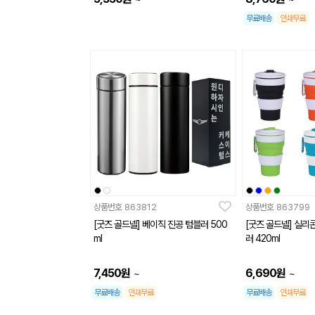
무료배송
인쇄무료
상품번호
863812
상품번호
863799
[굿즈 골드넬] 베이직 진공 텀블러 500
[굿즈 골드넬] 실리
ml
러 420ml
7,450
원
6,690
원
~
~
무료배송
인쇄무료
무료배송
인쇄무료