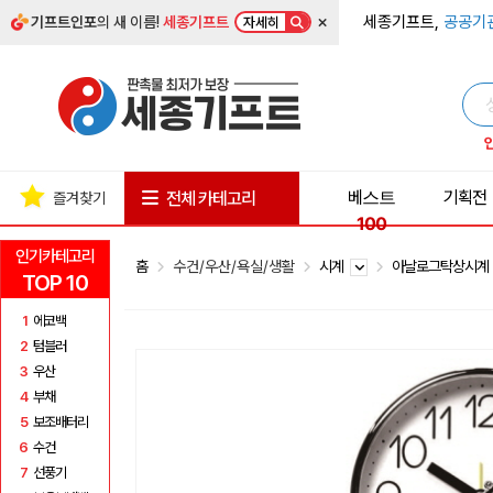
×
세종기프트,
공공기
기프트인포
의 새 이름!
세종기프트
자세히
베스트
기획전
전체 카테고리
즐겨찾기
100
인기카테고리
홈
수건/우산/욕실/생활
시계
아날로그탁상시
TOP 10
1
에코백
2
텀블러
3
우산
4
부채
5
보조배터리
6
수건
7
선풍기