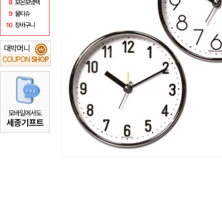
8
보온보냉백
9
물티슈
10
장바구니
대박머니
₩
COUPON
SHOP
모바일에서도
세종기프트