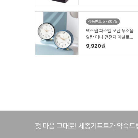
상품번호 578075
넥스원 파스텔 모던 무소음
알람 미니 건전지 아날로그
탁상시계
9,920원
첫 마음 그대로! 세종기프트가 약속드