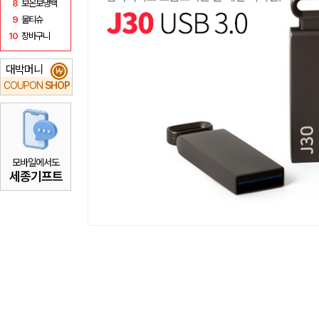
8
보온보냉백
9
물티슈
10
장바구니
대박머니
₩
COUPON
SHOP
모바일에서도
세종기프트