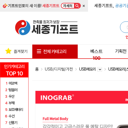
×
세종기프트,
공공기
기프트인포
의 새 이름!
세종기프트
자세히
베스트
기획전
전체 카테고리
즐겨찾기
100
인기카테고리
홈
USB/디지털/가전
USB메모리
USB메모리(
TOP 10
1
에코백
2
텀블러
3
우산
4
부채
5
보조배터리
6
수건
7
선풍기