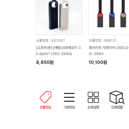
상품번호 : 483587
상품번호 : 688121
[소프트낸드]메탈USB메모리 3.
캠브리트 사파이어 USB3.0 
0 dy007 (16G-256G)
G~256G
8,850원
10,100원
상품정보
기본정보
상세설명
인쇄샘플