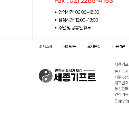
Fax : 02) 2265-4153
영업시간 09:00~18:30
점심시간 12:00~13:00
주말 및 공휴일 휴무
회사소개
사회활동
오시는길
이용약관
세종기프트
본사 : 
파주 공장
대표번호 :
통신판매신
건강기능식
Copyrig