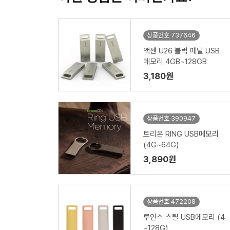
상품번호 737646
액센 U26 블럭 메탈 USB
메모리 4GB~128GB
3,180원
상품번호 390947
트리온 RING USB메모리
(4G~64G)
3,890원
상품번호 472208
루인스 스틸 USB메모리 (4
~128G)