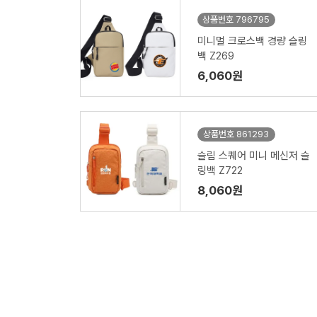
상품번호 796795
미니멀 크로스백 경량 슬링
백 Z269
6,060원
상품번호 861293
슬림 스퀘어 미니 메신저 슬
링백 Z722
8,060원