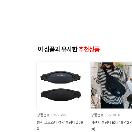
이 상품과 유사한
추천상품
상품번호 : 857599
상품번호 : 551084
돌핀 크로스백 경량 슬링백 Z69
메신저 슬링백 EX (46*12*
0
m)