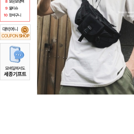
8
보온보냉백
9
물티슈
10
장바구니
대박머니
₩
COUPON
SHOP
모바일에서도
세종기프트