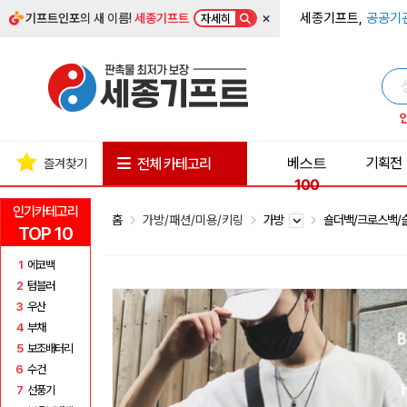
×
세종기프트,
공공기
기프트인포
의 새 이름!
세종기프트
자세히
베스트
기획전
전체 카테고리
즐겨찾기
100
인기카테고리
홈
가방/패션/미용/키링
가방
숄더백/크로스백
TOP 10
1
에코백
2
텀블러
3
우산
4
부채
5
보조배터리
6
수건
7
선풍기