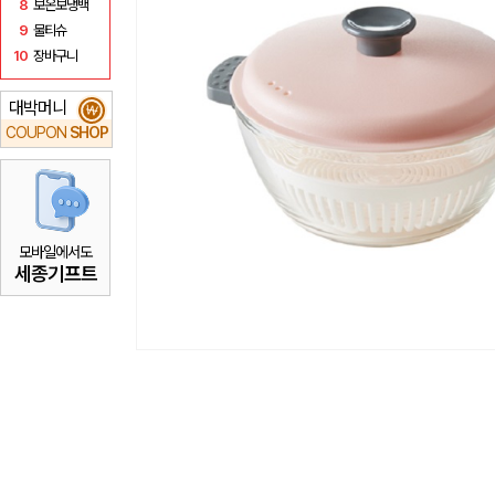
8
보온보냉백
9
물티슈
10
장바구니
대박머니
₩
COUPON
SHOP
모바일에서도
세종기프트