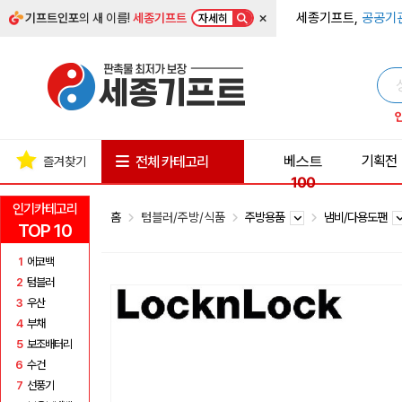
×
세종기프트,
공공기
기프트인포
의 새 이름!
세종기프트
자세히
베스트
기획전
전체 카테고리
즐겨찾기
100
인기카테고리
홈
텀블러/주방/식품
주방용품
냄비/다용도팬
TOP 10
1
에코백
2
텀블러
3
우산
4
부채
5
보조배터리
6
수건
7
선풍기