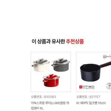
이 상품과 유사한
추천상품
상품번호 : 830283
상품번호 : 821157
이녹스프랑 루미(LUMI)법랑 저
IH 세라믹 밀크팬 16cm
압냄비 6L