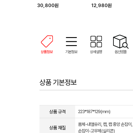
30,800원
12,980원
상품정보
기본정보
상세설명
옵션샘플
상품 기본정보
상품 규격
223*187*129(mm)
몸체-내열유리, 캡, 캡 중앙 손잡이,
상품 재질
손잡이-고무제(실리콘)