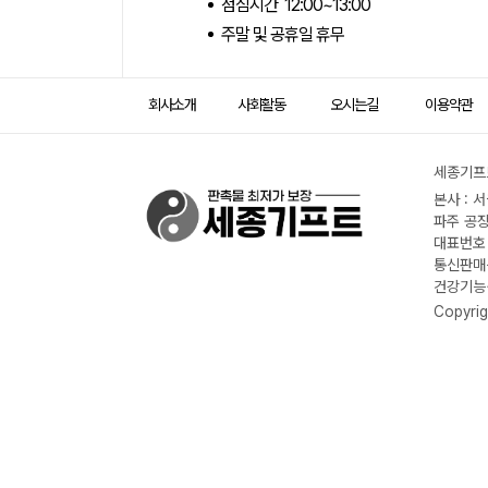
점심시간 12:00~13:00
주말 및 공휴일 휴무
회사소개
사회활동
오시는길
이용약관
세종기프트
본사 : 
파주 공장
대표번호 :
통신판매신
건강기능식
Copyrig