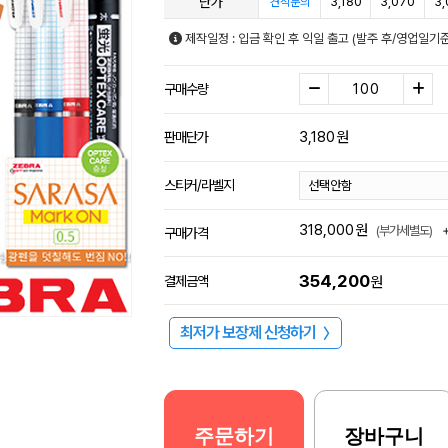
단가
3,180
3,070
3,
견적문의
제작일정 : 입금 확인 후 익일 출고 (발주 후/영업일기
구매수량
3,180
원
판매단가
스티커/라벨지
318,000
원
(부가세별도)
구매가격
354,200
결제금액
원
최저가 보장제 신청하기
〉
주문하기
장바구니