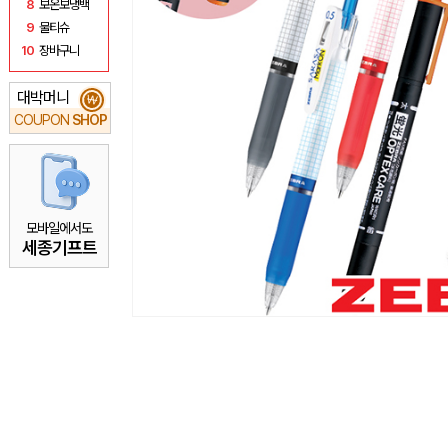
8
보온보냉백
9
물티슈
10
장바구니
대박머니
₩
COUPON
SHOP
모바일에서도
세종기프트