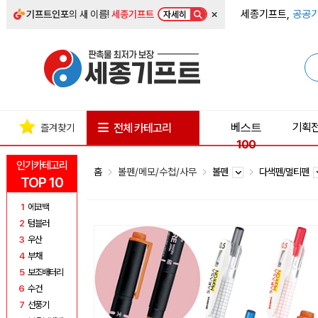
×
세종기프트,
공공기
기프트인포
의 새 이름!
세종기프트
자세히
베스트
기획
전체 카테고리
즐겨찾기
100
인기카테고리
홈
볼펜/메모/수첩/사무
볼펜
다색펜/멀티펜
TOP 10
1
에코백
2
텀블러
3
우산
4
부채
5
보조배터리
6
수건
7
선풍기