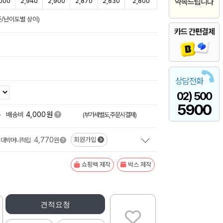
000
2,940
2,900
2,870
2,830
2,800
약속드립니다
준/난이도별 상이)
카드 간편결제
상담전화
02) 500
5900
원
+
배송비
4,000
(부가세별도,주문시결제)
4,770
회원가입
대박머니적립
원
쇼핑백 제작
박스 제작
견적요청