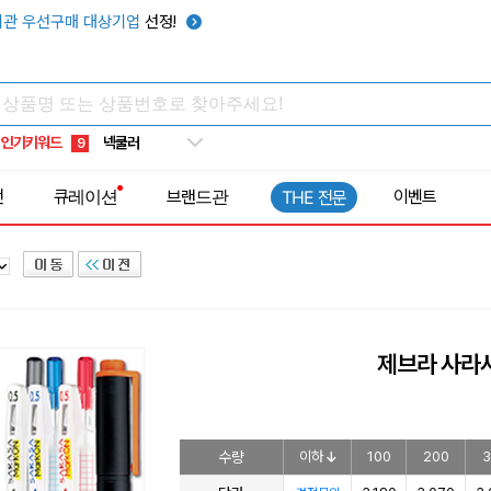
키캡
5
관 우선구매 대상기업
선정!
우산
6
텀블러
7
쿨토시
8
인기키워드
넥쿨러
9
타포린가방
10
전
큐레이션
브랜드관
이벤트
THE 전문
선풍기
1
제브라 사라
수량
이하
100
200
3