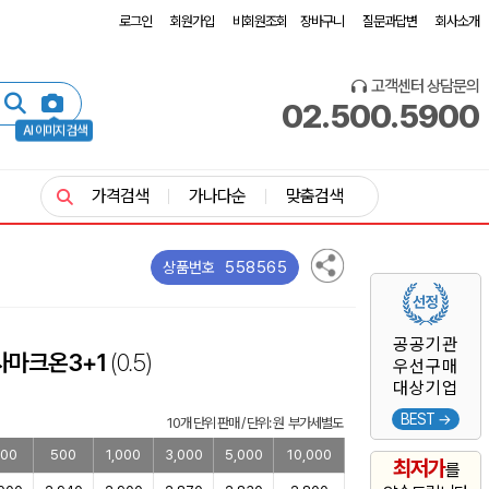
로그인
회원가입
비회원조회
장바구니
질문과답변
회사소개
고객센터 상담문의
02.500.5900
AI 이미지 검색
가격검색
가나다순
맞춤검색
558565
상품번호
공공기관
사마크온3+1
(0.5)
우선구매
대상기업
BEST →
10개 단위 판매 / 단위: 원 부가세별도
00
500
1,000
3,000
5,000
10,000
최저가
를