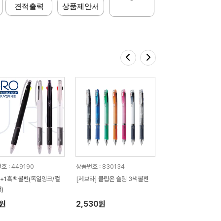
견적출력
상품제안서
호 : 449190
상품번호 : 830134
+1흑백볼펜(독일잉크/컬
[제브라] 클립온 슬림 3색볼펜
)
9원
2,530원