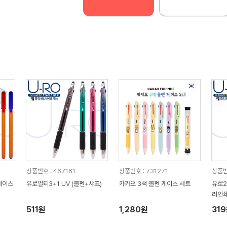
상품번호 : 467161
상품번호 : 731271
상품번
케이스
유로멀티3+1 UV (볼펜+샤프)
카카오 3색 볼펜 케이스 세트
유로2
러인쇄
511원
1,280원
31