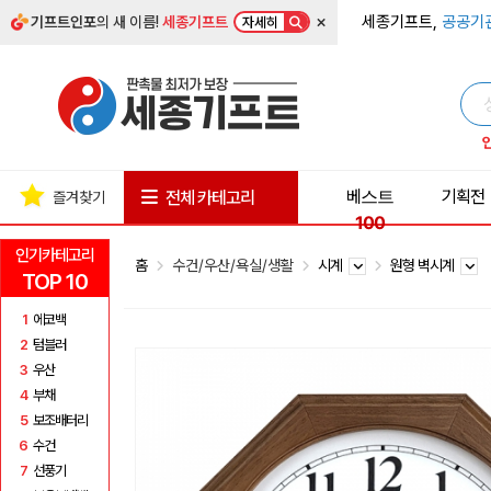
×
세종기프트,
공공기
기프트인포
의 새 이름!
세종기프트
자세히
베스트
기획전
전체 카테고리
즐겨찾기
100
인기카테고리
홈
수건/우산/욕실/생활
시계
원형 벽시계
TOP 10
1
에코백
2
텀블러
3
우산
4
부채
5
보조배터리
6
수건
7
선풍기