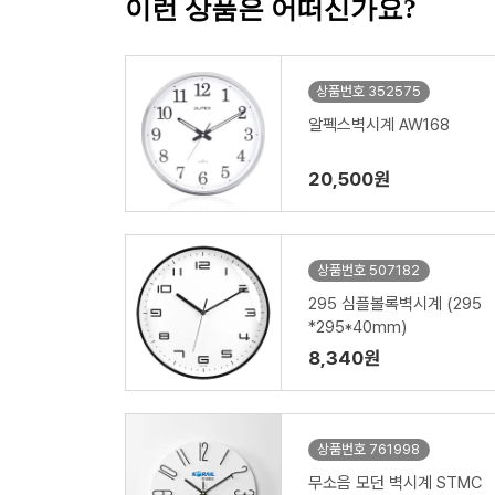
이런 상품은 어떠신가요?
상품번호 352575
알펙스벽시계 AW168
20,500원
상품번호 507182
295 심플볼록벽시계 (295
*295*40mm)
8,340원
상품번호 761998
무소음 모던 벽시계 STMC