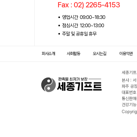
Fax : 02) 2265-4153
영업시간 09:00~18:30
점심시간 12:00~13:00
주말 및 공휴일 휴무
회사소개
사회활동
오시는길
이용약관
세종기프트
본사 : 
파주 공장
대표번호 :
통신판매신
건강기능식
Copyrig