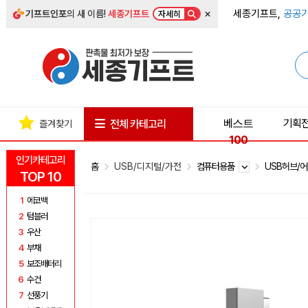
×
세종기프트,
공공기
기프트인포
의 새 이름!
세종기프트
자세히
베스트
기획
전체 카테고리
즐겨찾기
100
인기카테고리
홈
USB/디지털/가전
컴퓨터용품
USB허브/
TOP 10
1
에코백
2
텀블러
3
우산
4
부채
5
보조배터리
6
수건
7
선풍기