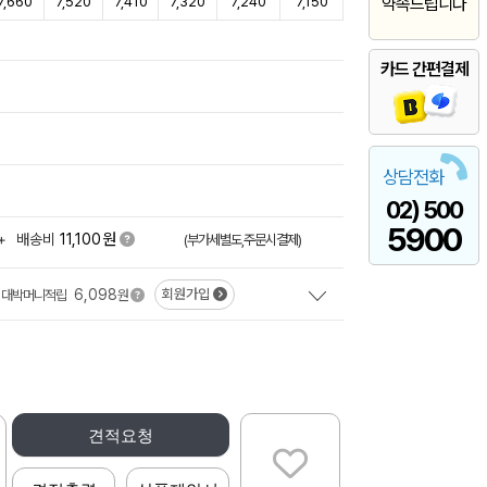
7,660
7,520
7,410
7,320
7,240
7,150
약속드립니다
카드 간편결제
상담전화
02) 500
5900
원
+
배송비
11,100
(부가세별도,주문시결제)
6,098
회원가입
대박머니적립
원
견적요청