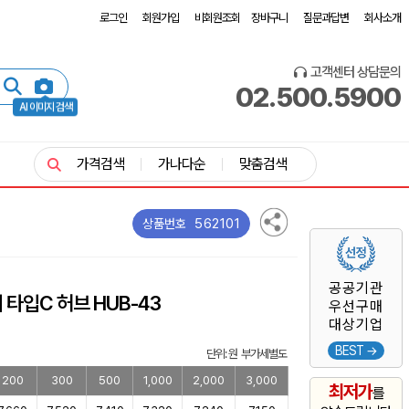
로그인
회원가입
비회원조회
장바구니
질문과답변
회사소개
고객센터 상담문의
02.500.5900
AI 이미지 검색
가격검색
가나다순
맞춤검색
562101
상품번호
공공기관
 타입C 허브 HUB-43
우선구매
대상기업
BEST →
단위: 원 부가세별도
200
300
500
1,000
2,000
3,000
최저가
를