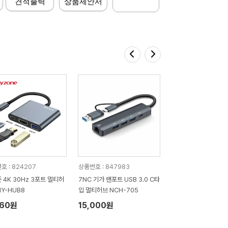
견적출력
상품제안서
호 : 824207
상품번호 : 847983
 4K 30Hz 3포트 멀티허
7NC 기가 랜포트 USB 3.0 C타
NY-HUB8
입 멀티허브 NCH-705
160원
15,000원