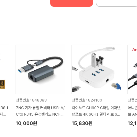
상품번호 : 848388
상품번호 : 824100
상품번
B8 1
7NC 기가 듀얼 커넥터 USB-A/
아이노트 CH60P C타입 이더넷
애니존
상지원
C to RJ45 유선랜카드 NCH-7
랜포트 4K 60Hz 멀티 허브 6in
브 A
04
1
10,000원
15,830원
12,