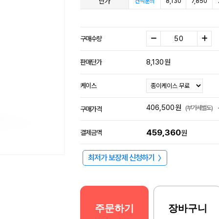
단가
8,130
7,850
견적문의
구매수량
8,130
원
판매단가
케이스
406,500
원
(부가세별도)
구매가격
459,360
결제금액
원
최저가 보장제 신청하기
〉
주문하기
장바구니