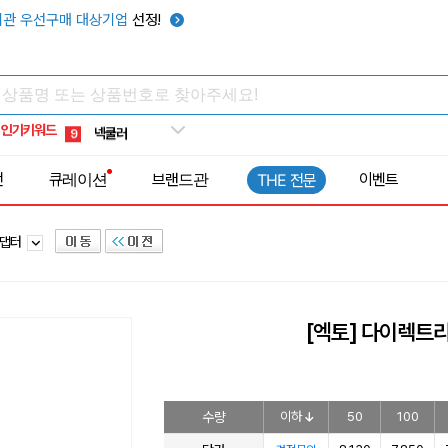
키캡
5
관 우선구매 대상기업
선정!
우산
6
텀블러
7
쿨토시
8
인기키워드
넥쿨러
9
타포린가방
10
전
큐레이션
브랜드관
이벤트
THE 전문
선풍기
1
어댑터
[엑토] 다이렉트리
수량
이하
50
100