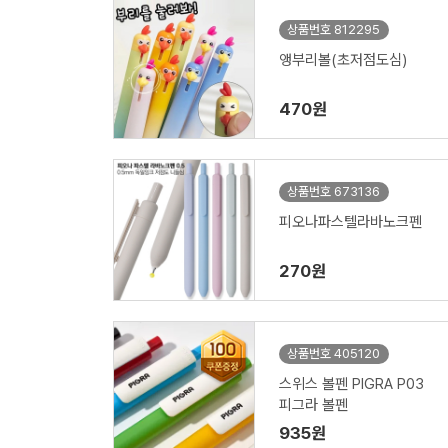
상품번호 812295
앵부리볼(초저점도심)
470원
상품번호 673136
피오나파스텔라바노크펜
270원
상품번호 405120
스위스 볼펜 PIGRA P03
피그라 볼펜
935원