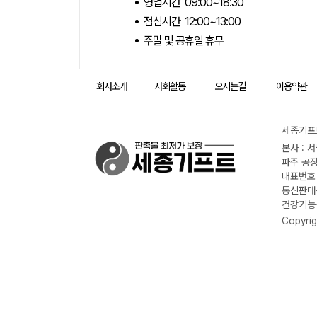
영업시간 09:00~18:30
점심시간 12:00~13:00
주말 및 공휴일 휴무
회사소개
사회활동
오시는길
이용약관
세종기프트
본사 : 
파주 공장
대표번호 :
통신판매신
건강기능식
Copyrig