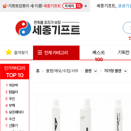
×
세종기프트,
공공기
기프트인포
의 새 이름!
세종기프트
자세히
베스트
기획전
전체 카테고리
즐겨찾기
100
인기카테고리
홈
볼펜/메모/수첩/사무
볼펜
저가형 볼펜
TOP 10
1
에코백
2
텀블러
3
우산
4
부채
5
보조배터리
6
수건
7
선풍기