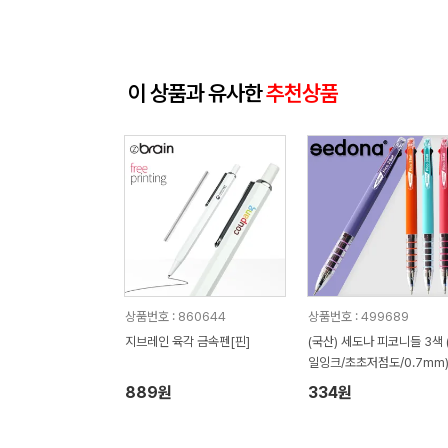
이 상품과 유사한
추천상품
상품번호 : 860644
상품번호 : 499689
지브레인 육각 금속펜[핀]
(국산) 세도나 피코니들 3색 
일잉크/초초저점도/0.7mm
889원
334원