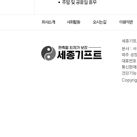
주말 및 공휴일 휴무
회사소개
사회활동
오시는길
이용약관
세종기프트
본사 : 
파주 공장
대표번호 :
통신판매신
건강기능식
Copyrig