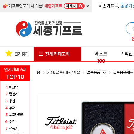
×
세종기프트,
공공기
기프트인포
의 새 이름!
세종기프트
자세히
베스트
기획전
전체 카테고리
즐겨찾기
100
인기카테고리
홈
차량/골프/레저/계절
골프용품
골프용품세
TOP 10
1
에코백
2
텀블러
3
우산
4
부채
5
보조배터리
6
수건
7
선풍기