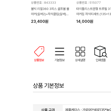
상품번호 : 843333
상품번호 : 515077
볼빅 리얼360 3피스 골프볼 볼
타이틀리스트원형 트루필 3
마커(실버2)+자석클립(실버)
마커칩 자석티세트 (135*13
+자석티(2)+골프타월 세트
45mm)
23,400원
14,000원
상품정보
기본정보
상세설명
인쇄샘플
상품 기본정보
상품 규격
제품케이스 : 가로95*세로135*높