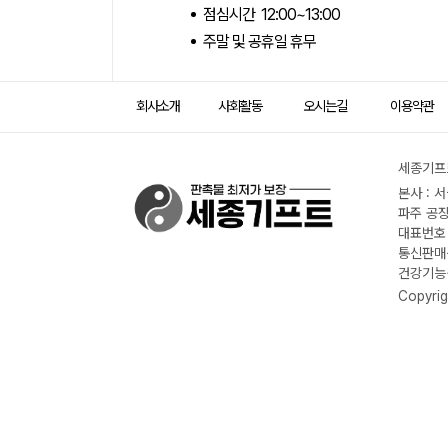
점심시간 12:00~13:00
주말 및 공휴일 휴무
회사소개
사회활동
오시는길
이용약관
세종기프트
본사 : 
파주 공장
대표번호 :
통신판매신
건강기능식
Copyrig