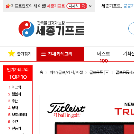
×
세종기프트,
공공기
기프트인포
의 새 이름!
세종기프트
자세히
베스트
기획
전체 카테고리
즐겨찾기
100
인기카테고리
홈
차량/골프/레저/계절
골프용품
골프용품세
TOP 10
1
에코백
2
텀블러
3
우산
4
부채
5
보조배터리
6
수건
7
선풍기