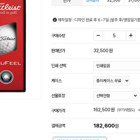
단가
32,500
31,100
견적문의
제작일정 : 디자인 완료 후 6~7일 (발주 후/영업일기
구매수량
32,500
원
판매단가
인쇄 선택
케이스
선물포장
162,500
원
(부가세별도)
구매가격
182,600
결제금액
원