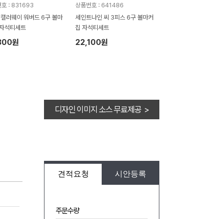
호 : 831693
상품번호 : 641486
]캘러웨이 워버드 6구 볼마
세인트나인 씨 3피스 6구 볼마커
 자석티세트
칩 자석티세트
300원
22,100원
디자인 이미지 소스 무료제공 >
견적요청
시안등록
주문수량