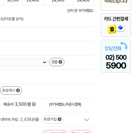
30,100
29,400
28,900
28,400
약속드립니다
단위: 원 부가세별도
카드 간편결제
준/난이도별 상이)
상담전화
02) 500
샘플
5900
포장예시
원
+
배송비
3,500
(부가세별도,주문시결제)
2,438
회원가입
대박머니적립
원