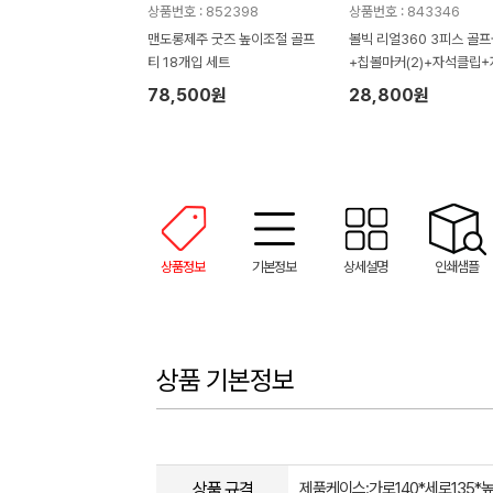
상품번호 : 852398
상품번호 : 843346
맨도롱제주 굿즈 높이조절 골프
볼빅 리얼360 3피스 골
티 18개입 세트
+칩볼마커(2)+자석클립+
티(2) 세트
78,500원
28,800원
상품정보
기본정보
상세설명
인쇄샘플
상품 기본정보
상품 규격
제품케이스:가로140*세로135*