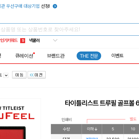
키캡
5
관 우선구매 대상기업
선정!
우산
6
텀블러
7
쿨토시
8
인기키워드
넥쿨러
9
타포린가방
10
전
큐레이션
브랜드관
이벤트
THE 전문
선풍기
1
트
타이틀리스트 트루필 골프볼 
별도
인쇄비
수량
이하
5
10