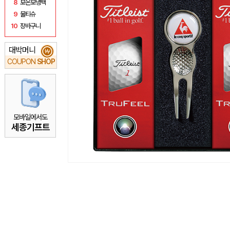
8
보온보냉백
9
물티슈
10
장바구니
대박머니
₩
COUPON
SHOP
모바일에서도
세종기프트