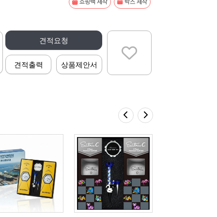
쇼핑백 제작
박스 제작
견적요청
견적출력
상품제안서