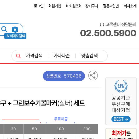
로그인
회원가입
비회원조회
장바구니
질문과답변
회사소개
고객센터 상담문의
02.500.5900
AI 이미지 검색
가격검색
가나다순
맞춤검색
570436
상품번호
공공기관
6구 + 그린보수기볼마커
(실버)
세트
우선구매
대상기업
무료제공
BEST →
30
50
100
300
최저가
를