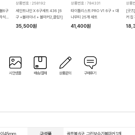
상품번호 : 258192
상품번호 : 784331
상품번
프볼6구
세인트나인 X 6구세트 436 [6
타이틀리스트 PRO V1 6구 + 대
[굿즈
자석
구 +볼라이너 + 볼마커2,클립1]
나무티 25개 세트
커 칩
35,500원
41,400원
18,
시안샘플
배송/결제
상품문의
구매후기
구성품
높이45mm
골프볼 6구, 그린보수기볼마커 1개