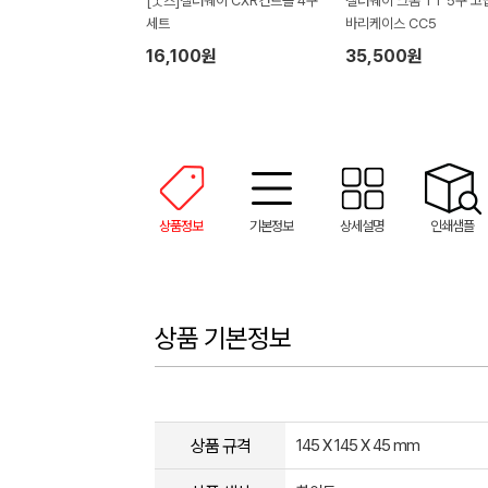
[굿즈]캘러웨이 CXR컨트롤 4구
캘러웨이 크롬 TT 5구 고
세트
바리케이스 CC5
16,100원
35,500원
상품정보
기본정보
상세설명
인쇄샘플
상품 기본정보
상품 규격
145 X 145 X 45 mm