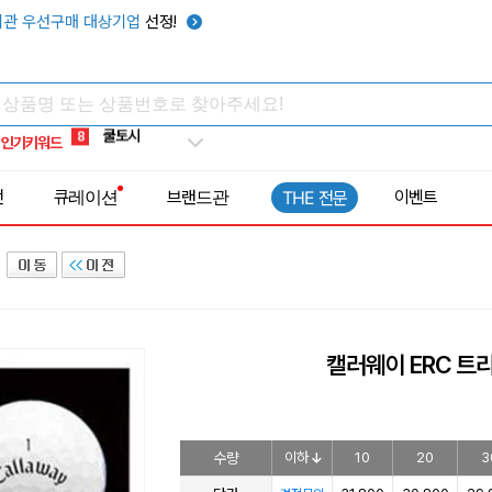
키캡
5
관 우선구매 대상기업
선정!
우산
6
텀블러
7
쿨토시
8
인기키워드
넥쿨러
9
타포린가방
10
전
큐레이션
브랜드관
이벤트
THE 전문
선풍기
1
캘러웨이 ERC 트
수량
이하
10
20
3