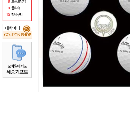
8
보온보냉백
9
물티슈
10
장바구니
대박머니
₩
COUPON
SHOP
모바일에서도
세종기프트