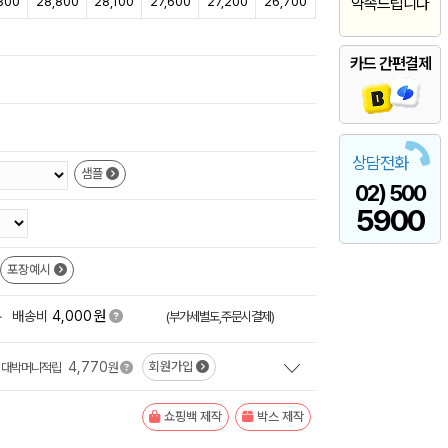
800
28,800
28,100
27,600
27,200
26,700
약속드립니다
카드 간편결제
상담전화
샘플
02) 500
5900
포장예시
원
+
배송비
4,000
(부가세별도,주문시결제)
4,770
회원가입
대박머니적립
원
쇼핑백 제작
박스 제작