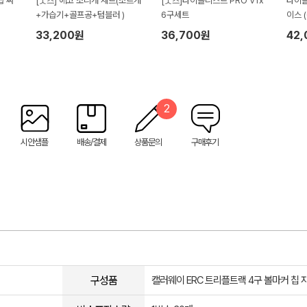
급 싸
[굿즈] 에코 조리개 세트(조르개
[굿즈]타이틀리스트 PRO V1x
타이틀
+가습기+골프공+텀블러 )
6구세트
이스 (
33,200원
36,700원
42
2
시안샘플
배송/결제
상품문의
구매후기
구성품
캘러웨이 ERC 트리플트랙 4구 볼마커 칩 