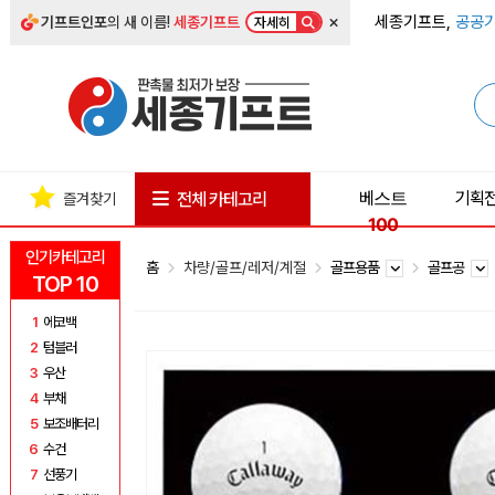
×
세종기프트,
공공기
기프트인포
의 새 이름!
세종기프트
자세히
베스트
기획
전체 카테고리
즐겨찾기
100
인기카테고리
홈
차량/골프/레저/계절
골프용품
골프공
TOP 10
1
에코백
2
텀블러
3
우산
4
부채
5
보조배터리
6
수건
7
선풍기