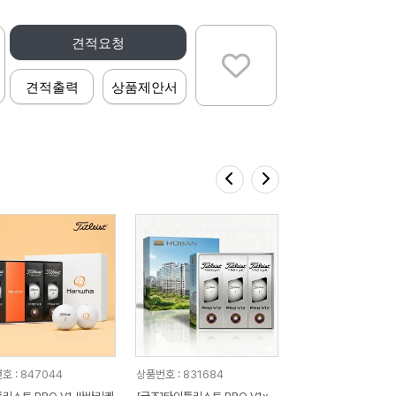
견적요청
견적출력
상품제안서
호 : 847044
상품번호 : 831684