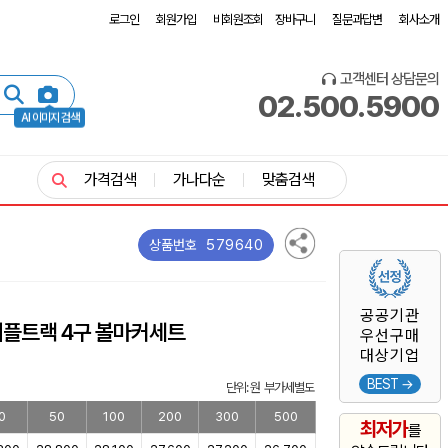
로그인
회원가입
비회원조회
장바구니
질문과답변
회사소개
고객센터 상담문의
02.500.5900
AI 이미지 검색
가격검색
가나다순
맞춤검색
579640
상품번호
공공기관
리플트랙 4구 볼마커세트
우선구매
대상기업
BEST →
단위: 원 부가세별도
0
50
100
200
300
500
최저가
를