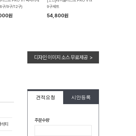
리스트 PRO V1 싸바리케
[굿즈]타이틀리스트 PRO V1x
6구/9구/12구)
9구세트
,000원
54,800원
디자인 이미지 소스 무료제공 >
견적요청
시안등록
주문수량
자석티