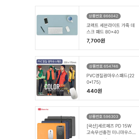
상품번호 866042
코렉트 세븐라이트 가죽 데
스크 패드 80x40
7,700원
상품번호 654746
PVC경질광마우스패드(22
0*175)
440원
상품번호 596303
[국산]세르페즈 PD 15W
고속무선충전 미니마우스패