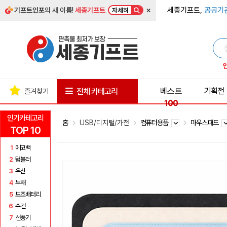
×
세종기프트,
공공기
기프트인포
의 새 이름!
세종기프트
자세히
베스트
기획전
전체 카테고리
즐겨찾기
100
인기카테고리
홈
USB/디지털/가전
컴퓨터용품
마우스패드
TOP 10
1
에코백
2
텀블러
3
우산
4
부채
5
보조배터리
6
수건
7
선풍기