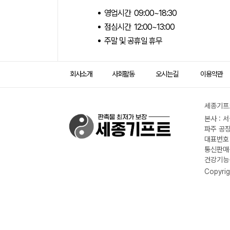
영업시간 09:00~18:30
점심시간 12:00~13:00
주말 및 공휴일 휴무
회사소개
사회활동
오시는길
이용약관
세종기프트
본사 : 
파주 공장
대표번호 :
통신판매신
건강기능식
Copyrig