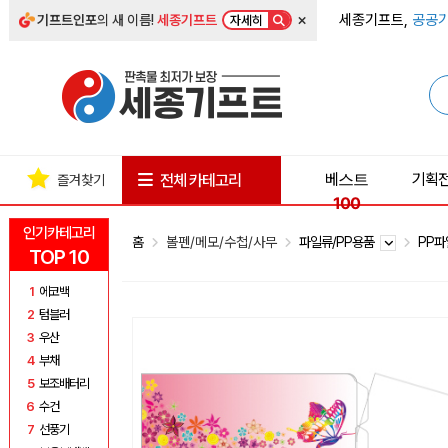
×
세종기프트,
공공기
기프트인포
의 새 이름!
세종기프트
자세히
베스트
기획
전체 카테고리
즐겨찾기
100
인기카테고리
홈
볼펜/메모/수첩/사무
파일류/PP용품
PP
TOP 10
1
에코백
2
텀블러
3
우산
4
부채
5
보조배터리
6
수건
7
선풍기