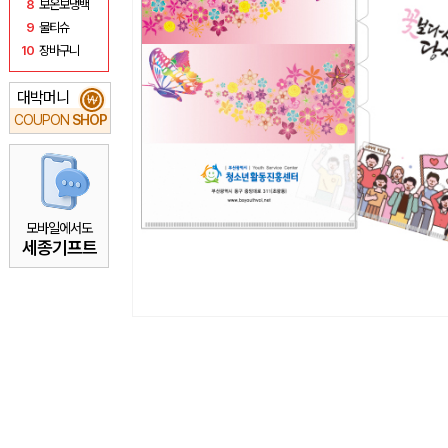
8
보온보냉백
9
물티슈
10
장바구니
대박머니
₩
COUPON
SHOP
모바일에서도
세종기프트