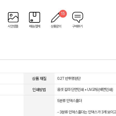
15
시안샘플
배송/결제
상품문의
구매후기
상품 재질
0.2T 반투명원단
인쇄방법
옵셋 칼라 단면인쇄 + UV코팅(배면인쇄)
5분류 인덱스홀더
- 3분류 인덱스홀더는 인덱스가 3개 보이고