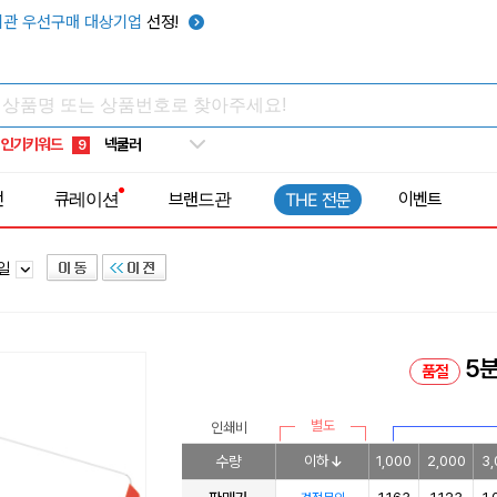
키캡
5
관 우선구매 대상기업
선정!
우산
6
텀블러
7
쿨토시
8
인기키워드
넥쿨러
9
타포린가방
10
전
큐레이션
브랜드관
이벤트
THE 전문
선풍기
1
파일
5분
품절
별도
인쇄비
수량
이하
1,000
2,000
3,