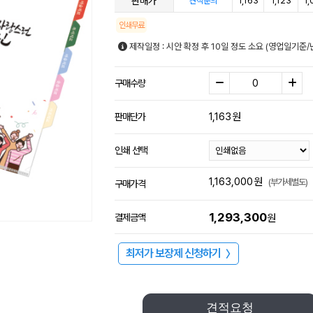
판매가
1,163
1,123
1,
견적문의
인쇄무료
제작일정 : 시안 확정 후 10일 정도 소요 (영업일기준
구매수량
1,163
원
판매단가
인쇄 선택
1,163,000
원
(부가세별도)
구매가격
1,293,300
결제금액
원
최저가 보장제 신청하기
〉
견적요청