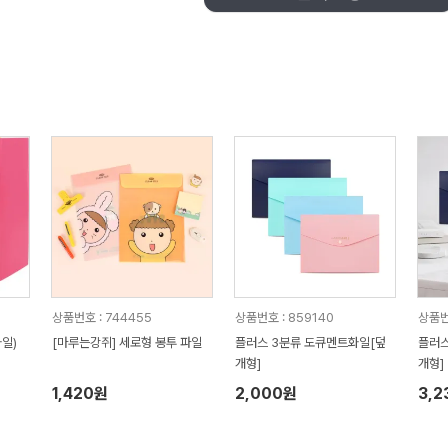
상품번호 : 744455
상품번호 : 859140
상품번
일)
[마루는강쥐] 세로형 봉투 파일
플러스 3분류 도큐멘트화일[덮
플러스
개형]
개형]
1,420원
2,000원
3,2