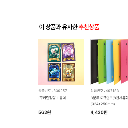
이 상품과 유사한
추천상품
상품번호 : 839257
상품번호 : 497183
[쿠키런킹덤] L홀더
8분류 도큐먼트(8칸서류화
(324*250mm)
562원
4,420원