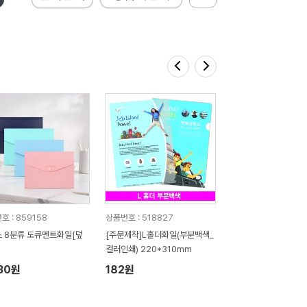
호 : 859158
상품번호 : 518827
 8분류 도큐멘트화일[덮
[주문제작]L홀더화일(부분백색_
컬러인쇄) 220*310mm
30원
182원