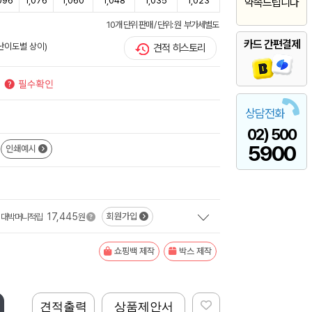
096
1,076
1,060
1,048
1,035
1,023
약속드립니다
10개 단위 판매 / 단위: 원 부가세별도
카드 간편결제
/난이도별 상이)
견적 히스토리
상담전화
02) 500
5900
인쇄예시
17,445
회원가입
대박머니적립
원
쇼핑백 제작
박스 제작
견적출력
상품제안서