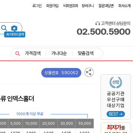
로그인
회원가입
비회원조회
장바구니
질문과답변
회사소개
고객센터 상담문의
02.500.5900
AI 이미지 검색
가격검색
가나다순
맞춤검색
590062
상품번호
공공기관
류 인덱스홀더
우선구매
대상기업
1000개 이상 무료
BEST →
000
5,000
10,000
20,000
30,000
50,000
최저가
를