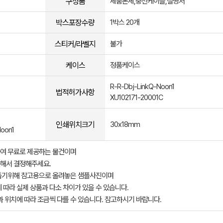
구성품
제품본체,충전케이블,설명서
박스포장수량
1박스 20개
스티커/라벨지
불가
케이스
정품케이스
R-R-Dbj-LinkQ-Noon1
법적허가사항
XU102171-20001C
인쇄위치크기
30x18mm
oon1
여 무료로 제공하는 물건이며
해서 결정해주세요.
돕기위해 참고용으로 올려놓은 샘플사진이며
 따라 실제 상품과 다소 차이가 있을 수 있습니다.
과 위치에 따라 조금씩 다를 수 있습니다. 참고하시기 바랍니다.