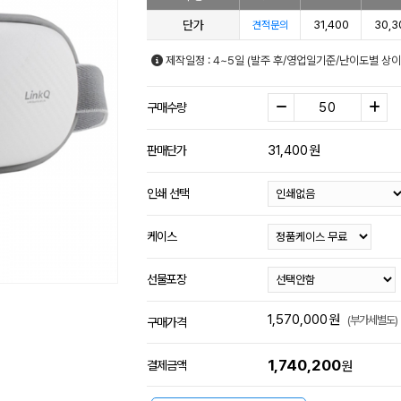
단가
31,400
30,3
견적문의
제작일정 : 4~5일 (발주 후/영업일기준/난이도별 상이
구매수량
31,400
원
판매단가
인쇄 선택
케이스
선물포장
1,570,000
원
(부가세별도)
구매가격
1,740,200
결제금액
원