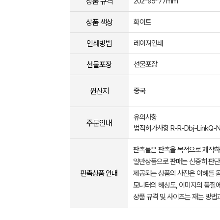
상품 규격
202*95*77mm
상품 색상
화이트
인쇄방법
레이져인쇄
선물포장
선물포장
원산지
중국
유의사항
주문안내
법적허가사항 R-R-Dbj-LinkQ-N
판촉물은 판촉을 목적으로 제작하
일반상품으로 판매는 신중히 판단
판촉상품 안내
제공되는 상품의 사진은 이해를 
모니터의 해상도, 이미지의 품질에
상품 규격 및 사이즈는 재는 방법