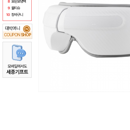
8
보온보냉백
9
물티슈
10
장바구니
대박머니
₩
COUPON
SHOP
모바일에서도
세종기프트