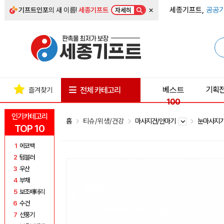
×
세종기프트,
공공기
기프트인포
의 새 이름!
세종기프트
자세히
베스트
기획
전체 카테고리
즐겨찾기
100
인기카테고리
홈
티슈/위생/건강
마사지건/안마기
눈마사지
TOP 10
1
에코백
2
텀블러
3
우산
4
부채
5
보조배터리
6
수건
7
선풍기