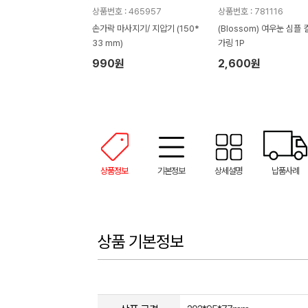
상품번호 : 465957
상품번호 : 781116
손가락 마사지기/ 지압기 (150*
(Blossom) 여우눈 심플 
33 mm)
가링 1P
990원
2,600원
상품정보
기본정보
상세설명
납품사례
상품 기본정보