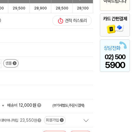
약속드립니다
00
29,500
28,900
28,500
28,100
카드 간편결제
)
견적 히스토리
상담전화
02) 500
5900
샘플
원
+
배송비
12,000
(부가세별도,주문시결제)
23,550
회원가입
대박머니적립
원