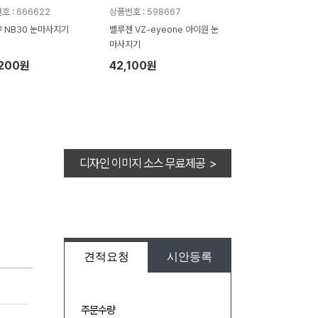
호 : 666622
상품번호 : 598667
 NB30 눈마사지기
벨루젠 VZ-eyeone 아이원 눈
마사지기
,200원
42,100원
디자인 이미지 소스 무료제공 >
견적요청
시안등록
주문수량