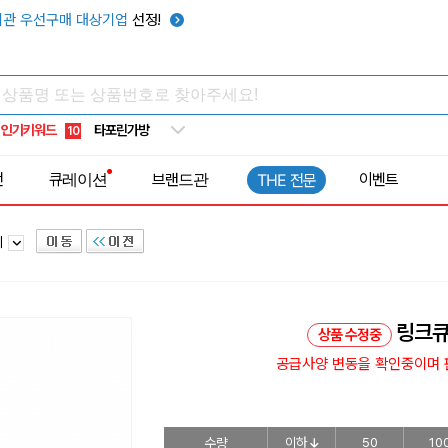
우산
6
관 우선구매 대상기업
선정!
텀블러
7
쿨토시
8
넥쿨러
9
인기키워드
타포린가방
10
선풍기
1
전
큐레이션
브랜드관
이벤트
THE 전문
기
링크큐
상품 수정중
공급사양 변동을 확인중이며 판
수량
이하
50
10