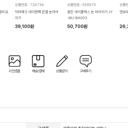
상품번호 : 726738
상품번호 : 558975
상품번
컬러 요
닥터체크 아이편해 온열 눈마사
웅진 아이플렉스 눈 마사지기 JY
엔보우
지기
-WJ-BA003
39,100원
50,700원
26
시안샘플
배송/결제
상품문의
구매후기