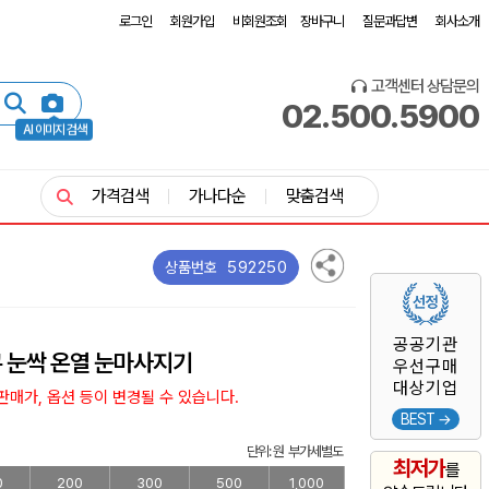
로그인
회원가입
비회원조회
장바구니
질문과답변
회사소개
고객센터 상담문의
02.500.5900
AI 이미지 검색
가격검색
가나다순
맞춤검색
592250
상품번호
공공기관
 눈싹 온열 눈마사지기
우선구매
대상기업
매가, 옵션 등이 변경될 수 있습니다.
BEST →
단위: 원 부가세별도
최저가
를
0
200
300
500
1,000