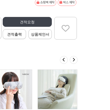
쇼핑백 제작
박스 제작
견적요청
견적출력
상품제안서