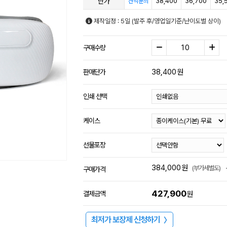
단가
38,400
36,700
35,
견적문의
제작일정 : 5일 (발주 후/영업일기준/난이도별 상이)
구매수량
38,400
원
판매단가
인쇄 선택
케이스
선물포장
384,000
원
(부가세별도)
구매가격
427,900
결제금액
원
최저가 보장제 신청하기
〉