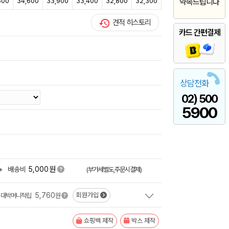
500
34,600
33,900
33,400
32,800
32,300
약속드립니다
견적 히스토리
카드 간편결제
상담전화
02) 500
5900
원
+
배송비
5,000
(부가세별도,주문시결제)
5,760
회원가입
대박머니적립
원
쇼핑백 제작
박스 제작