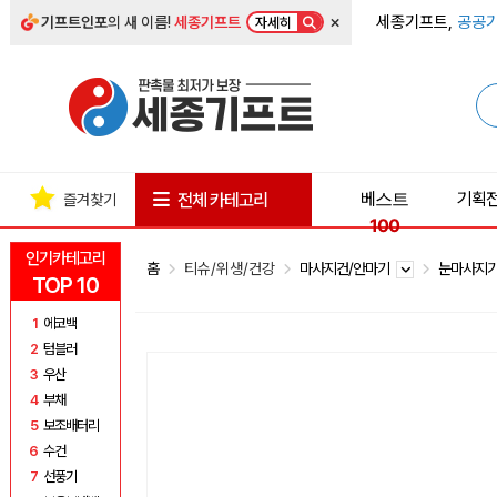
×
세종기프트,
공공기
기프트인포
의 새 이름!
세종기프트
자세히
베스트
기획
전체 카테고리
즐겨찾기
100
인기카테고리
홈
티슈/위생/건강
마사지건/안마기
눈마사지
TOP 10
1
에코백
2
텀블러
3
우산
4
부채
5
보조배터리
6
수건
7
선풍기