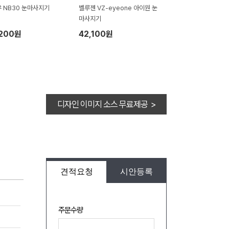
 NB30 눈마사지기
벨루젠 VZ-eyeone 아이원 눈
마사지기
,200원
42,100원
디자인 이미지 소스 무료제공 >
견적요청
시안등록
주문수량