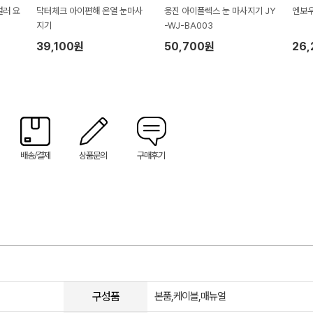
컬러 요
닥터체크 아이편해 온열 눈마사
웅진 아이플렉스 눈 마사지기 JY
엔보우
지기
-WJ-BA003
39,100원
50,700원
26
배송/결제
상품문의
구매후기
구성품
본품,케이블,매뉴얼