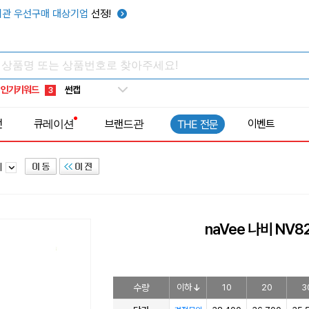
타포린가방
10
관 우선구매 대상기업
선정!
선풍기
1
부채
2
썬캡
3
인기키워드
보온보냉백
4
키캡
5
전
큐레이션
브랜드관
이벤트
THE 전문
우산
6
텀블러
7
기
쿨토시
8
넥쿨러
9
타포린가방
10
naVee 나비 NV
선풍기
1
수량
이하
10
20
3