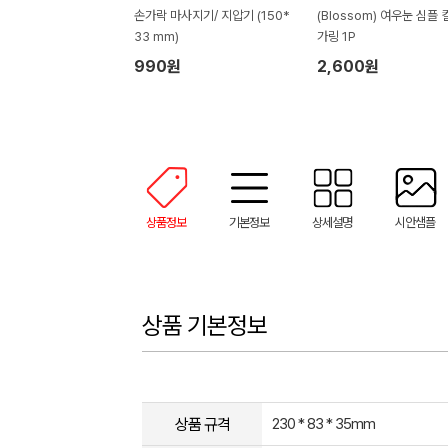
손가락 마사지기/ 지압기 (150*
(Blossom) 여우눈 심플 
33 mm)
가링 1P
990원
2,600원
상품정보
기본정보
상세설명
시안샘플
상품 기본정보
상품 규격
230 * 83 * 35mm