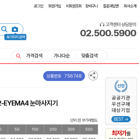
로그인
회원가입
비회원조회
장바구니
질문과답변
회사소개
고객센터 상담문의
02.500.5900
AI 이미지 검색
가격검색
가나다순
맞춤검색
756748
상품번호
공공기관
82-EYEMA4 눈마사지기
우선구매
대상기업
BEST →
단위: 원 부가세별도
0
50
100
200
300
500
최저가
를