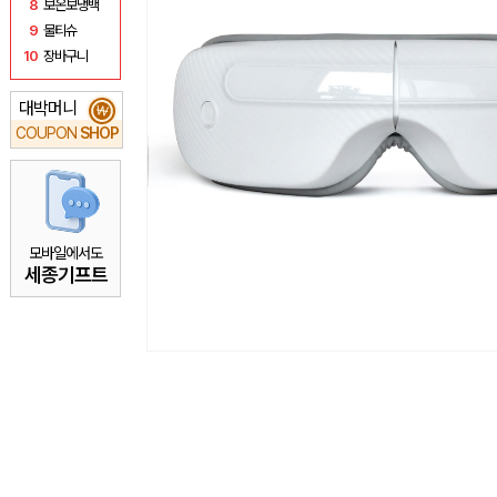
8
보온보냉백
9
물티슈
10
장바구니
대박머니
₩
COUPON
SHOP
모바일에서도
세종기프트