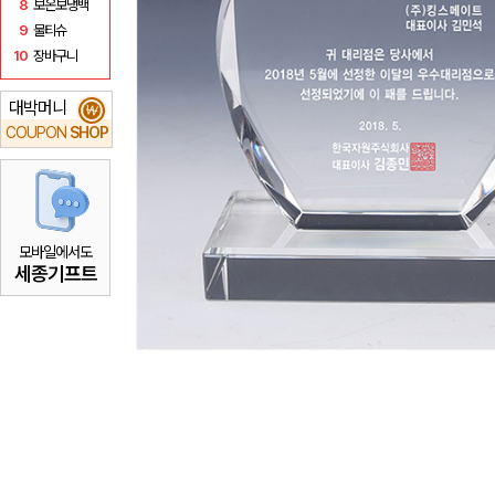
8
보온보냉백
9
물티슈
10
장바구니
대박머니
₩
COUPON
SHOP
모바일에서도
세종기프트