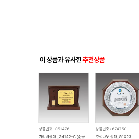
이 상품과 유사한
추천상품
상품번호 : 851476
상품번호 : 674758
가리비상패 _G4142-C (순금
주석나무 상패_G1023