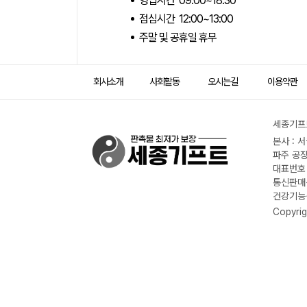
영업시간 09:00~18:30
점심시간 12:00~13:00
주말 및 공휴일 휴무
회사소개
사회활동
오시는길
이용약관
세종기프트
본사 : 
파주 공장
대표번호 :
통신판매신
건강기능식
Copyrig