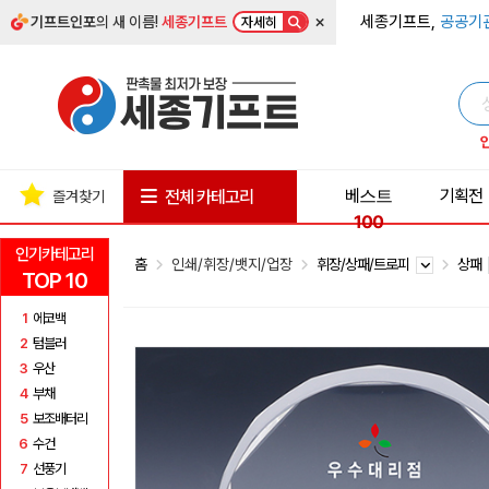
×
세종기프트,
공공기
기프트인포
의 새 이름!
세종기프트
자세히
베스트
기획전
전체 카테고리
즐겨찾기
100
인기카테고리
홈
인쇄/휘장/뱃지/업장
휘장/상패/트로피
상패
TOP 10
1
에코백
2
텀블러
3
우산
4
부채
5
보조배터리
6
수건
7
선풍기