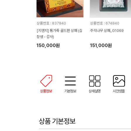
상품번호 : 837840
상품번호 : 674840
[지앤지] 통가죽 골드판 상패 (십
주석나무 상패_G1069
장생 - 감사)
150,000원
151,000원
상품정보
기본정보
상세설명
시안샘플
상품 기본정보