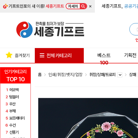
×
세종기프트,
공공기
기프트인포
의 새 이름!
세종기프트
자세히
베스트
기획전
전체 카테고리
즐겨찾기
100
인기카테고리
홈
인쇄/휘장/뱃지/업장
휘장/상패/트로피
상패
TOP 10
1
에코백
2
텀블러
3
우산
4
부채
5
보조배터리
6
수건
7
선풍기