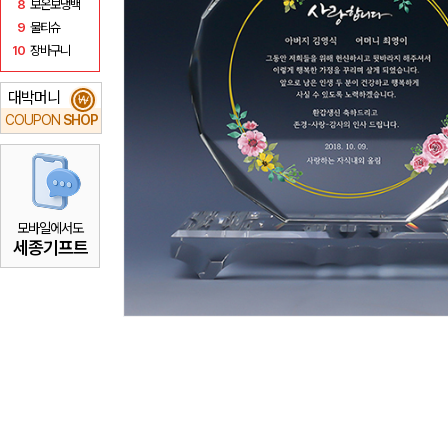
8
보온보냉백
9
물티슈
10
장바구니
대박머니
₩
COUPON
SHOP
모바일에서도
세종기프트