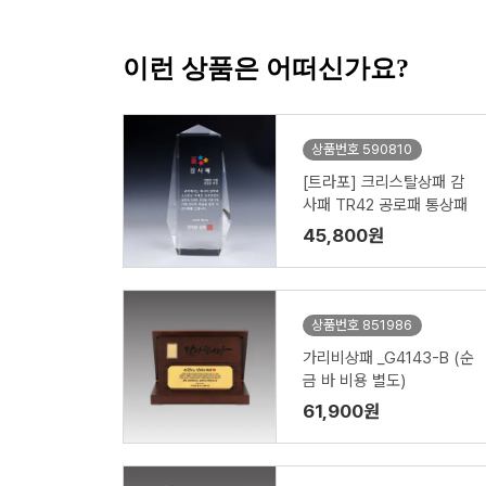
이런 상품은 어떠신가요?
상품번호 590810
[트라포] 크리스탈상패 감
사패 TR42 공로패 통상패
45,800원
상품번호 851986
가리비상패 _G4143-B (순
금 바 비용 별도)
61,900원