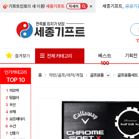
×
세종기프트,
공공기
기프트인포
의 새 이름!
세종기프트
자세히
베스트
기획전
전체 카테고리
즐겨찾기
100
인기카테고리
홈
차량/골프/레저/계절
골프용품
골프용품세
TOP 10
1
에코백
2
텀블러
3
우산
4
부채
5
보조배터리
6
수건
7
선풍기