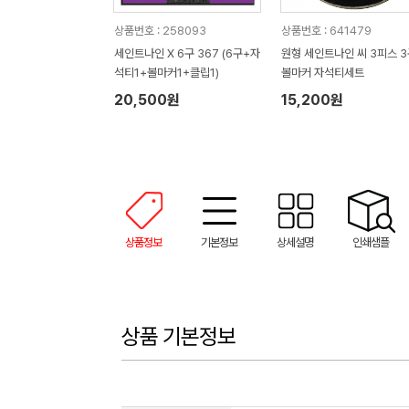
상품번호 : 258093
상품번호 : 641479
세인트나인 X 6구 367 (6구+자
원형 세인트나인 씨 3피스 3
석티1+볼마커1+클립1)
볼마커 자석티세트
20,500원
15,200원
상품정보
기본정보
상세설명
인쇄샘플
상품 기본정보