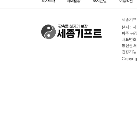
회사소개
사회활동
오시는길
이용약관
세종기프트
본사 : 
파주 공장
대표번호 :
통신판매신
건강기능식
Copyrig