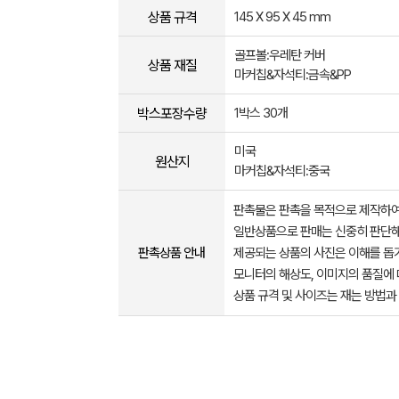
상품 규격
145 X 95 X 45 mm
골프볼:우레탄 커버
상품 재질
마커칩&자석티:금속&PP
박스포장수량
1박스 30개
미국
원산지
마커칩&자석티:중국
판촉물은 판촉을 목적으로 제작하여
일반상품으로 판매는 신중히 판단해
판촉상품 안내
제공되는 상품의 사진은 이해를 
모니터의 해상도, 이미지의 품질에 
상품 규격 및 사이즈는 재는 방법과