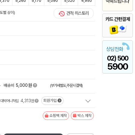
5,370
5,260
5,170
5,090
5,020
4,950
약속드립니다
도별 상이)
견적 히스토리
카드 간편결제
상담전화
02) 500
5900
원
+
배송비
5,000
(부가세별도,주문시결제)
4,313
회원가입
대박머니적립
원
쇼핑백 제작
박스 제작