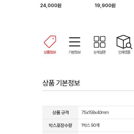
제 리필 2개 (500ml)
24,000원
19,900원
상품정보
기본정보
상세설명
인쇄샘플
상품 기본정보
상품 규격
75x158x40mm
박스포장수량
1박스 90개