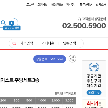
로그인
회원가입
비회원조회
장바구니
질문과답변
회사소개
고객센터 상담문의
02.500.5900
AI 이미지 검색
가격검색
가나다순
맞춤검색
599564
상품번호
공공기관
웨이스트 주방세트3종
우선구매
대상기업
BEST →
단위: 원 부가세별도
200
300
500
1,000
2,000
3,000
최저가
를