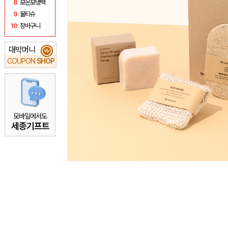
8
보온보냉백
9
물티슈
10
장바구니
대박머니
₩
COUPON
SHOP
모바일에서도
세종기프트