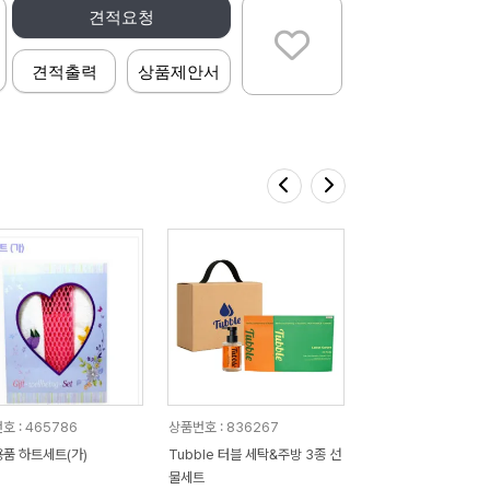
견적요청
견적출력
상품제안서
호 : 465786
상품번호 : 836267
품 하트세트(가)
Tubble 터블 세탁&주방 3종 선
물세트