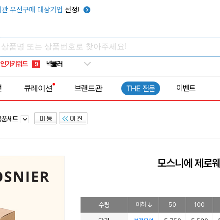
키캡
5
관 우선구매 대상기업
선정!
우산
6
텀블러
7
쿨토시
8
인기키워드
넥쿨러
9
타포린가방
10
전
큐레이션
브랜드관
이벤트
THE 전문
선풍기
1
용품세트
모스니에 제로
수량
이하
50
100