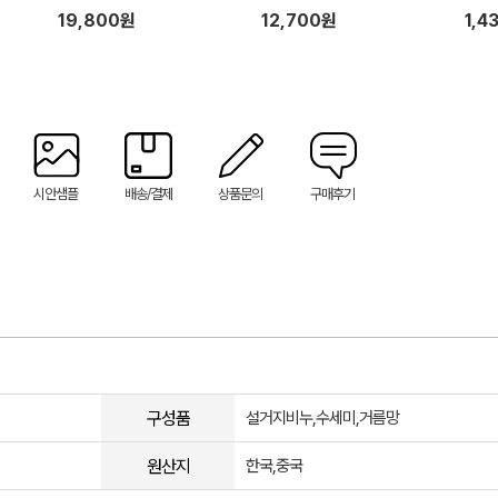
콘 브러시 설거지 수세미 일체형
설거지 수세미 일체형 고무장갑
19,800원
12,700원
1,4
고무장갑 1P 세트
1P 세트
시안샘플
배송/결제
상품문의
구매후기
구성품
설거지비누,수세미,거름망
원산지
한국,중국