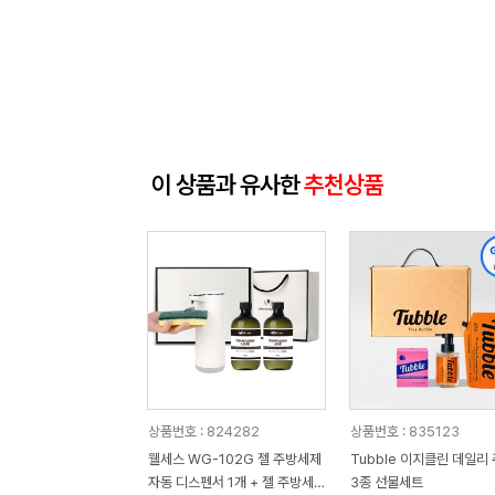
이 상품과 유사한
추천상품
상품번호 : 824282
상품번호 : 835123
웰세스 WG-102G 젤 주방세제
Tubble 이지클린 데일리
자동 디스펜서 1개 + 젤 주방세
3종 선물세트