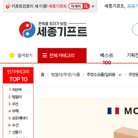
×
세종기프트,
공공기
기프트인포
의 새 이름!
세종기프트
자세히
베스트
기획
전체 카테고리
즐겨찾기
100
인기카테고리
홈
텀블러/주방/식품
주방소모품/일회용
주방
TOP 10
1
에코백
2
텀블러
3
우산
4
부채
5
보조배터리
6
수건
7
선풍기