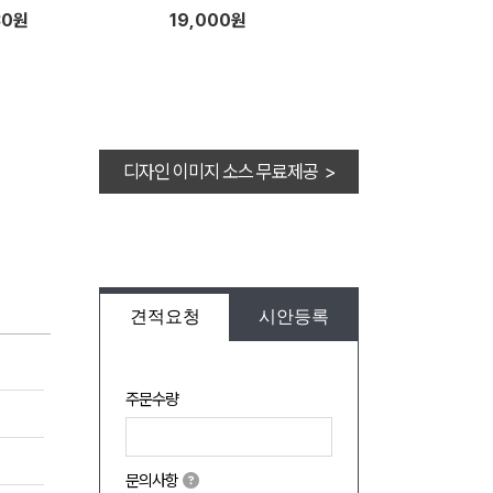
30원
19,000원
디자인 이미지 소스 무료제공 >
견적요청
시안등록
주문수량
문의사항