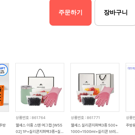
주문하기
장바구니
상품번호 : 861764
상품번호 : 861771
상품번
 주방
웰세스 이중 스텐 머그컵 [W55
웰세스 실리콘지퍼백3종 500+
주방용
02] 1P+실리콘지퍼백3종+실리
1000+1500ml+실리콘 브러시