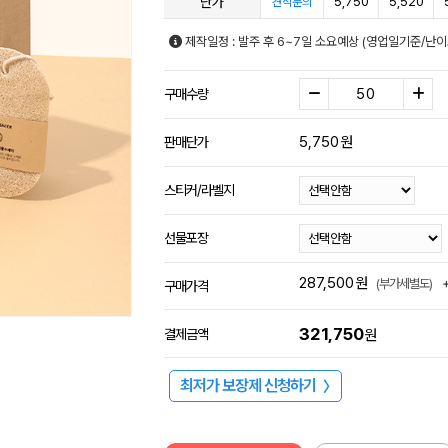
단가
5,750
5,520
견적문의
제작일정 : 발주 후 6~7일 소요예상 (영업일기준/난이
구매수량
5,750
원
판매단가
스티커/라벨지
선물포장
287,500
원
(부가세별도)
구매가격
321,750
결제금액
원
최저가 보장제 신청하기
〉