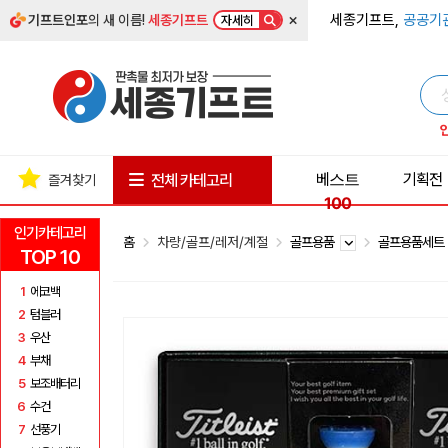
×
세종기프트,
공공기
기프트인포
의 새 이름!
세종기프트
자세히
베스트
기획전
전체 카테고리
즐겨찾기
100
인기카테고리
홈
차량/골프/레저/계절
골프용품
골프용품세
TOP 10
1
에코백
2
텀블러
3
우산
4
부채
5
보조배터리
6
수건
7
선풍기