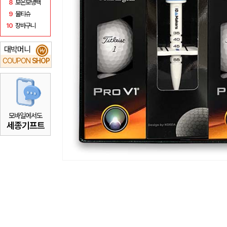
8
보온보냉백
9
물티슈
10
장바구니
대박머니
₩
COUPON
SHOP
모바일에서도
세종기프트