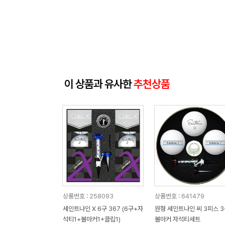
이 상품과 유사한
추천상품
상품번호 : 258093
상품번호 : 641479
세인트나인 X 6구 367 (6구+자
원형 세인트나인 씨 3피스 3
석티1+볼마커1+클립1)
볼마커 자석티세트