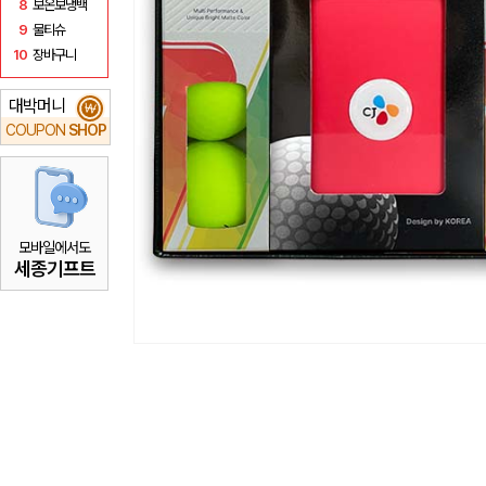
8
보온보냉백
9
물티슈
10
장바구니
대박머니
₩
COUPON
SHOP
모바일에서도
세종기프트