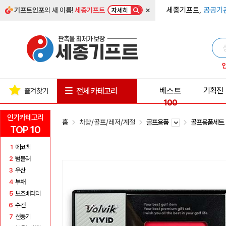
×
세종기프트,
공공기
기프트인포
의 새 이름!
세종기프트
자세히
베스트
기획전
전체 카테고리
즐겨찾기
100
인기카테고리
홈
차량/골프/레저/계절
골프용품
골프용품세
TOP 10
1
에코백
2
텀블러
3
우산
4
부채
5
보조배터리
6
수건
7
선풍기