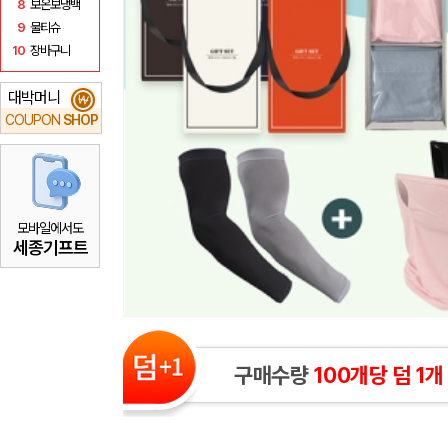
8
보온보냉백
9
물티슈
10
장바구니
대박머니
₩
COUPON
SHOP
모바일에서도
세종기프트
구매수량
100개당 덤 1개