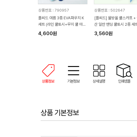
상품번호 : 790957
상품번호 : 502647
플씨드 여름 3종 EVA파우치 K
[플씨드] 물방울 쿨스카프 +
세트 (라인 쿨토시+무지 쿨 마스
산 일반 밴딩 쿨토시 2종 세
크)
4,600원
3,560원
상품정보
기본정보
상세설명
인쇄샘플
상품 기본정보