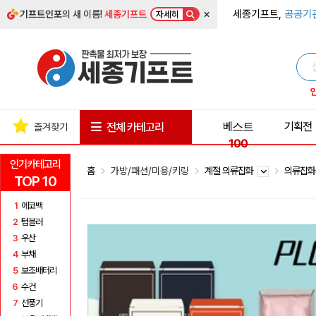
×
세종기프트,
공공기
기프트인포
의 새 이름!
세종기프트
자세히
베스트
기획전
전체 카테고리
즐겨찾기
100
인기카테고리
홈
가방/패션/미용/키링
계절 의류잡화
의류잡
TOP 10
1
에코백
2
텀블러
3
우산
4
부채
5
보조배터리
6
수건
7
선풍기