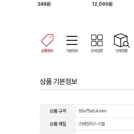
스 디지털 디톡스 ZQ-LK5
348원
12,090원
(95mm x 20mm x 210m
163g)
상품정보
기본정보
상세설명
인쇄샘플
상품 기본정보
상품 규격
55x75x0.4 mm
상품 재질
스테인리스 스틸