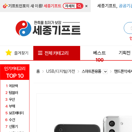
×
세종기프트,
공공기
기프트인포
의 새 이름!
세종기프트
자세히
베스트
기획전
전체 카테고리
즐겨찾기
100
인기카테고리
홈
USB/디지털/가전
스마트폰용품
핸드폰악세
TOP 10
1
에코백
2
텀블러
3
우산
4
부채
5
보조배터리
6
수건
7
선풍기