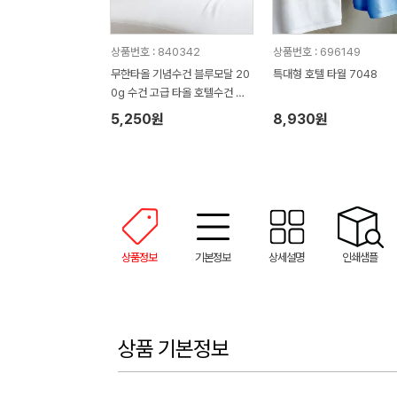
상품번호 : 840342
상품번호 : 696149
무한타올 기념수건 블루모달 20
특대형 호텔 타월 7048
0g 수건 고급 타올 호텔수건 M
H03
5,250원
8,930원
상품정보
기본정보
상세설명
인쇄샘플
상품 기본정보