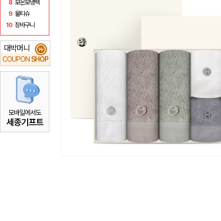
8
보온보냉백
9
물티슈
10
장바구니
대박머니
₩
COUPON
SHOP
모바일에서도
세종기프트