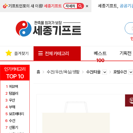
×
세종기프트,
공공기
기프트인포
의 새 이름!
세종기프트
자세히
베스트
기획전
전체 카테고리
즐겨찾기
100
인기카테고리
홈
수건/우산/욕실/생활
수건/타올
호텔수건
TOP 10
1
에코백
2
텀블러
3
우산
4
부채
5
보조배터리
6
수건
7
선풍기