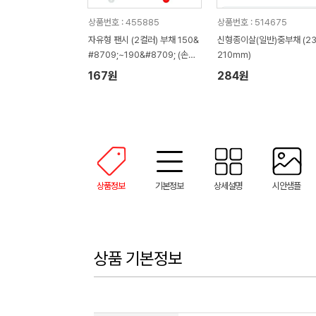
상품번호 : 455885
상품번호 : 514675
자유형 팬시 (2컬러) 부채 150&
신형종이살(일반)중부채 (23
#8709;~190&#8709; (손잡
210mm)
이110mm)
167원
284원
상품정보
기본정보
상세설명
시안샘플
상품 기본정보