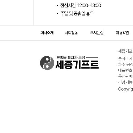
점심시간 12:00~13:00
주말 및 공휴일 휴무
회사소개
사회활동
오시는길
이용약관
세종기프트
본사 : 
파주 공장
대표번호 :
통신판매신
건강기능식
Copyrig