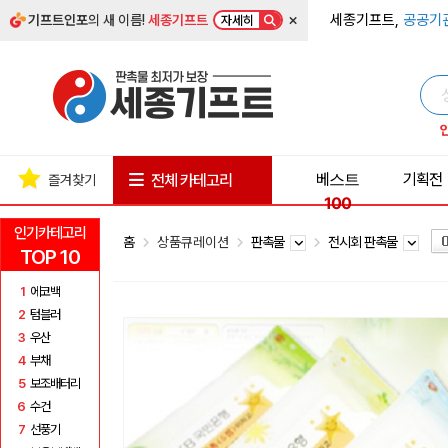
×
세종기프트,
공공기
기프트인포
의 새 이름!
세종기프트
자세히
베스트
기획전
전체 카테고리
즐겨찾기
100
인기카테고리
홈
상품큐레이션
판촉물
전시회 판촉물
TOP 10
1
에코백
2
텀블러
3
우산
4
부채
5
보조배터리
6
수건
7
선풍기