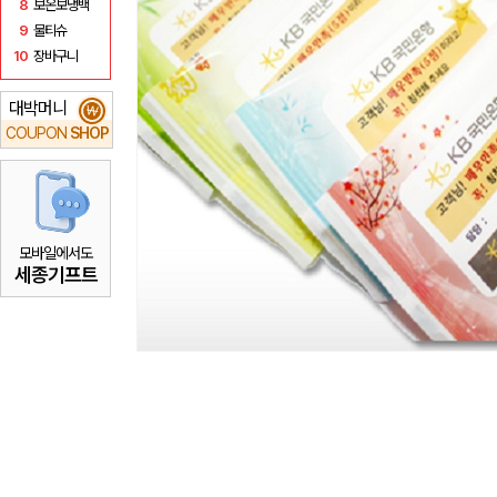
8
보온보냉백
9
물티슈
10
장바구니
대박머니
₩
COUPON
SHOP
모바일에서도
세종기프트