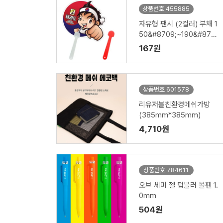
상품번호 455885
자유형 팬시 (2컬러) 부채 1
50&#8709;~190&#870
9; (손잡이110mm)
167원
상품번호 601578
리유저블친환경메쉬가방
(385mm*385mm)
4,710원
상품번호 784611
오브 세미 젤 텀블러 볼펜 1.
0mm
504원