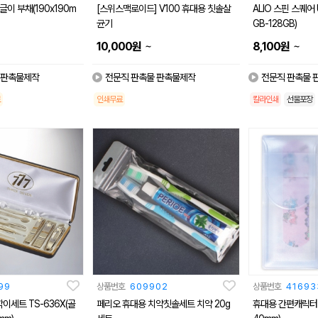
이 부채(190x190m
[스위스맥로이드] V100 휴대용 칫솔살
ALIO 스핀 스퀘어 
균기
GB-128GB)
~
~
10,000
원
8,100
원
 판촉물제작
전문직 판촉물 판촉물제작
전문직 판촉물 
인쇄무료
칼라인쇄
선물포장
99
상품번호
609902
상품번호
41693
이세트 TS-636X(골
페리오 휴대용 치약칫솔세트 치약 20g
휴대용 간편캐릭터밴드