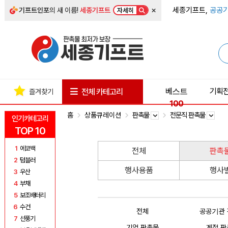
×
세종기프트,
공공기
기프트인포
의 새 이름!
세종기프트
자세히
베스트
기획
전체 카테고리
즐겨찾기
100
홈
상품큐레이션
판촉물
전문직 판촉물
인기카테고리
TOP 10
1
에코백
전체
판촉
2
텀블러
행사용품
행사
3
우산
4
부채
5
보조배터리
6
수건
전체
공공기관
7
선풍기
기업 판촉물
계절 판