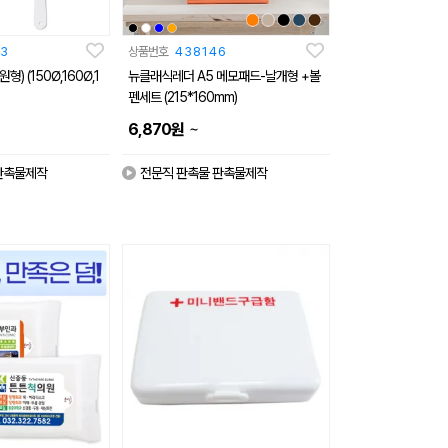
3
상품번호
438146
 (150Ø,160Ø,1
뉴클래식레더 A5 메모패드-날개형 +볼
펜세트 (215*160mm)
~
6,870
원
판촉물제작
전문직 판촉물 판촉물제작