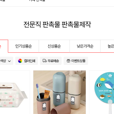
전문직 판촉물 판촉물제작
순
인기상품순
신상품순
낮은가격순
높
품색상
컬러인쇄
무료배송
이벤트상품