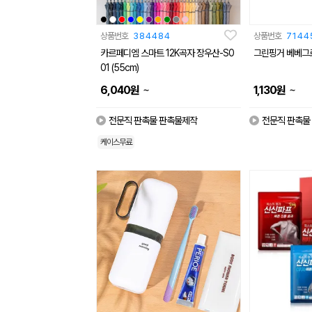
상품번호
384484
상품번호
7144
카르페디엠 스마트 12K곡자 장우산-S0
그린핑거 베베그로
01 (55cm)
~
~
6,040
원
1,130
원
전문직 판촉물 판촉물제작
전문직 판촉물
케이스무료