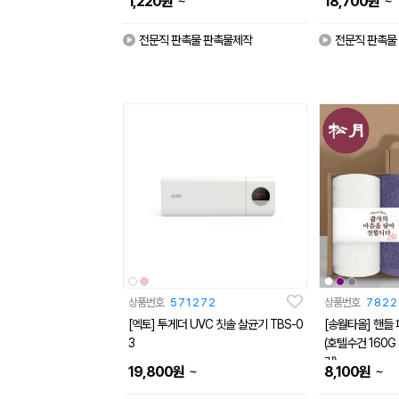
~
~
1,220
원
18,700
원
전문직 판촉물 판촉물제작
전문직 판촉물
상품번호
571272
상품번호
7822
[엑토] 투게더 UVC 칫솔 살균기 TBS-0
[송월타올] 핸들 
3
(호텔수건 160G
커)
~
~
19,800
원
8,100
원