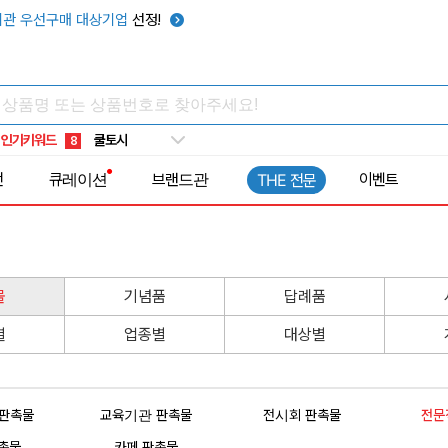
관 우선구매 대상기업
선정!
키캡
5
우산
6
텀블러
7
쿨토시
8
인기키워드
넥쿨러
9
타포린가방
10
전
큐레이션
브랜드관
이벤트
THE 전문
선풍기
1
물
기념품
답례품
별
업종별
대상별
 판촉물
교육기관 판촉물
전시회 판촉물
전문
촉물
카페 판촉물