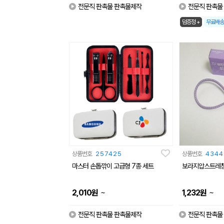
전문직 판촉물 판촉물제작
전문직 판촉물
덤증정 +
무료배송
상품번호
257425
상품번호
4344
마스터 손톱깎이 고급형 7종 세트
보라지압스트레칭 
~
~
2,010
원
1,232
원
전문직 판촉물 판촉물제작
전문직 판촉물