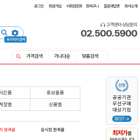
로그인
회원가입
비회원조회
장바구니
질문과답변
회사소개
고객센터 상담문의
02.500.5900
AI 이미지 검색
가격검색
가나다순
맞춤검색
사은품
홍보물품
공공기관
우선구매
계절별
상품별
대상기업
BEST →
직 판촉물
음식점 판촉물
최저가
를
약속드립니다