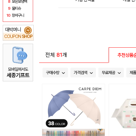
8
보온보냉백
9
물티슈
10
장바구니
대박머니
₩
COUPON
SHOP
전체
81
개
추천상품
모바일에서도
구매수량
가격검색
무료제공
제
세종기프트