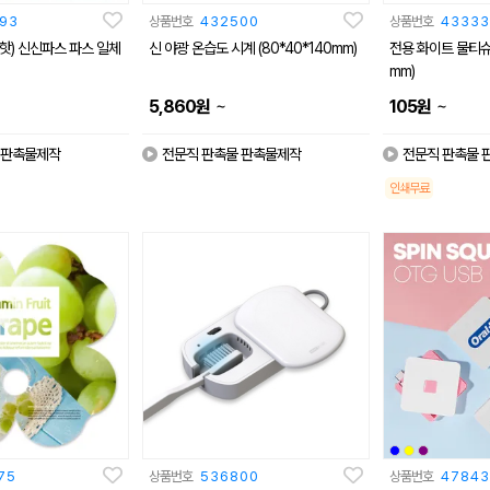
93
상품번호
432500
상품번호
43333
,핫) 신신파스 파스 일체
신 야광 온습도 시계 (80*40*140mm)
전용 화이트 물티슈 (1
mm)
~
~
5,860
원
105
원
 판촉물제작
전문직 판촉물 판촉물제작
전문직 판촉물 
인쇄무료
75
상품번호
536800
상품번호
47843