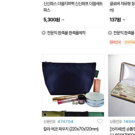
신신파스 더블지퍼백 신신파프 더블세트
클로버 자유형 둥글
파스
m)
~
~
5,300
원
137
원
전문직 판촉물 판촉물제작
전문직 판촉물
칼라인쇄
인쇄무료
상품번호
474704
상품번호
1666
칼라 에코 파우치 (220x70x120mm)
[쓰리세븐] 손톱깎