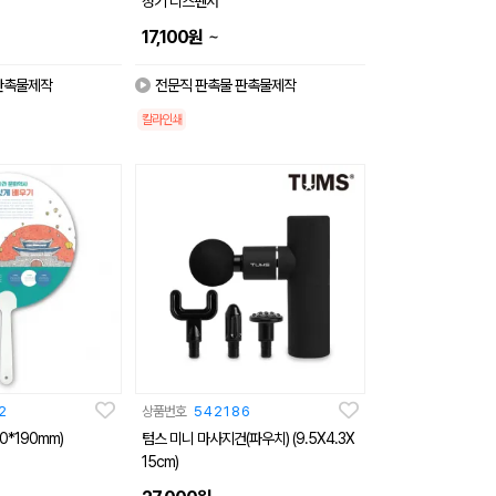
정기 디스펜서
~
17,100
원
판촉물제작
전문직 판촉물 판촉물제작
칼라인쇄
2
상품번호
542186
0*190mm)
텀스 미니 마사지건(파우치) (9.5X4.3X
15cm)