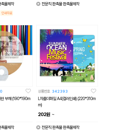
판촉물제작
전문직 판촉물 판촉물제작
인쇄무료
0
상품번호
342393
 부채 (190*190m
L자홀더화일 A4(컬러인쇄) (220*310m
m)
~
202
원
판촉물제작
전문직 판촉물 판촉물제작