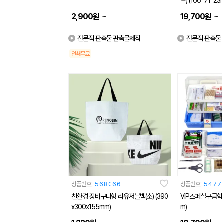
드) (166*71*23
~
~
2,900
원
19,700
원
전문직 판촉물 판촉물제작
전문직 판촉물
인쇄무료
상품번호
568066
상품번호
5477
친환경 장바구니형 리유저블백(소) (390
VIP스페셜구급함B
x300x155mm)
m)