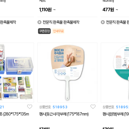
mm)
세트
40mm)
~
~
1,110
원
477
원
 판촉물제작
전문직 판촉물 판촉물제작
전문직 판촉물 
쿠폰증정
인쇄무료
21
상품번호
518953
상품번호
51895
 (280*175*135m
팬시(둥근사각)부채 (175*187mm)
팬시(원형)부채 (19