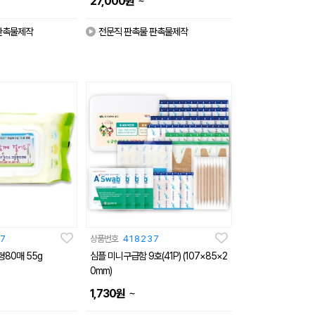
~
27,000
원
판촉물제작
전문직 판촉물 판촉물제작
7
상품번호
418237
형80매 55g
심플 미니구급함 9호(41P) (107×85×2
0mm)
~
1,730
원