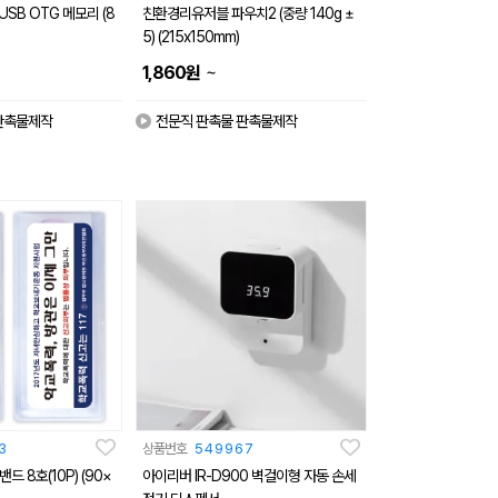
USB OTG 메모리 (8
친환경리유저블 파우치2 (중량 140g ±
5) (215x150mm)
~
1,860
원
판촉물제작
전문직 판촉물 판촉물제작
3
상품번호
549967
 8호(10P) (90×
아이리버 IR-D900 벽걸이형 자동 손세