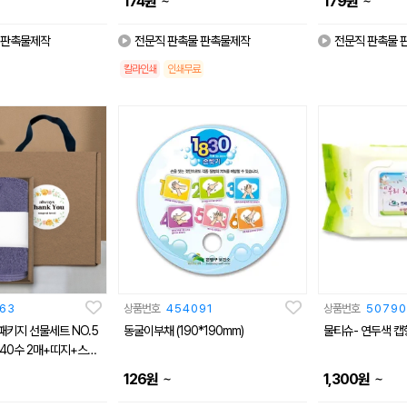
~
~
174
원
179
원
 판촉물제작
전문직 판촉물 판촉물제작
전문직 판촉물 
칼라인쇄
인쇄무료
63
상품번호
454091
상품번호
50790
패키지 선물세트 NO.5
동굴이부채 (190*190mm)
물티슈- 연두색 캡
 40수 2매+띠지+스티
~
~
126
원
1,300
원