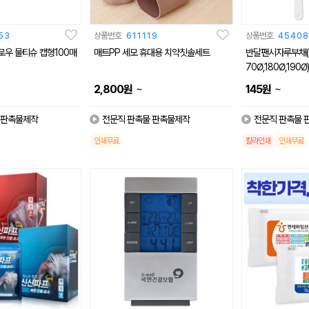
53
상품번호
611119
상품번호
45408
우 물티슈 캡형100매
매트PP 세모 휴대용 치약칫솔세트
반달팬시자루부채(원형)
70Ø,180Ø,190Ø)
~
~
2,800
원
145
원
 판촉물제작
전문직 판촉물 판촉물제작
전문직 판촉물 
인쇄무료
칼라인쇄
인쇄무료