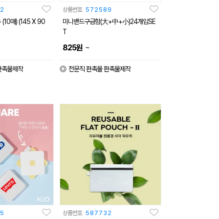
2
상품번호
572589
0매) (145 X 90
미니밴드구급함(大+中+小)24개입SE
T
~
825
원
판촉물제작
전문직 판촉물 판촉물제작
5
상품번호
587732