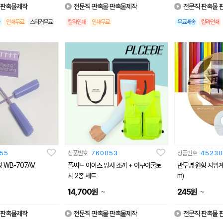
 판촉물제작
전문직 판촉물 판촉물제작
전문직 판촉물 
인쇄무료
스티커무료
칼라인쇄
인쇄무료
무료배송
칼라인쇄
55
상품번호
760053
상품번호
45230
WB-707AV
플씨드 아이스 망사 조끼 + 아쿠아쿨토
반투명 원형 지압계란
시 2종 세트
m)
~
~
14,700
원
245
원
 판촉물제작
전문직 판촉물 판촉물제작
전문직 판촉물 