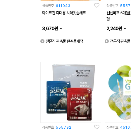
상품번호
611043
상품번호
5557
화이트컵 휴대용 치약칫솔세트
신신파프 5매(쿨
형
~
~
3,670
원
2,240
원
전문직 판촉물 판촉물제작
전문직 판촉물
상품번호
555792
상품번호
4516