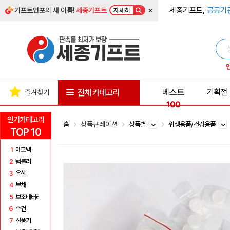
×
세종기프트,
공공기
기프트인포
의 새 이름!
세종기프트
자세히
베스트
기획전
전체 카테고리
즐겨찾기
100
인기카테고리
홈
상품큐레이션
상품별
위생용품/건강용품
TOP 10
1
에코백
2
텀블러
3
우산
4
부채
5
보조배터리
6
수건
7
선풍기