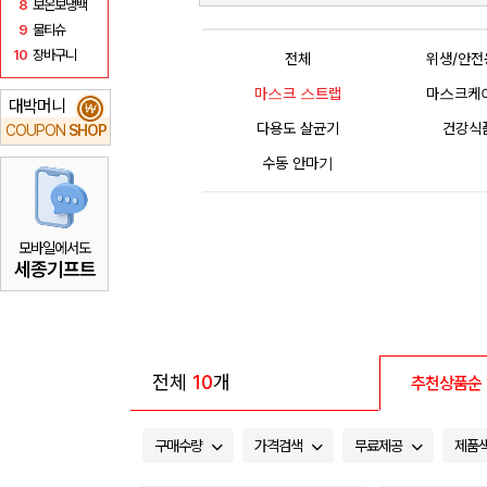
8
보온보냉백
9
물티슈
10
장바구니
전체
위생/안전
마스크 스트랩
마스크케
대박머니
₩
다용도 살균기
건강식
COUPON
SHOP
수동 안마기
모바일에서도
세종기프트
전체
10
개
추천상품순
구매수량
가격검색
무료제공
제품