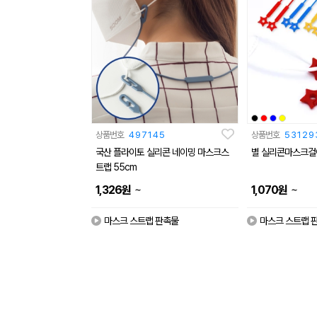
상품번호
497145
상품번호
53129
국산 플라이토 실리콘 네이밍 마스크스
별 실리콘마스크걸이
트랩 55cm
~
~
1,326
원
1,070
원
마스크 스트랩 판촉물
마스크 스트랩 