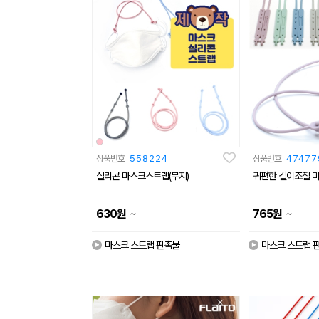
상품번호
558224
상품번호
47477
실리콘 마스크스트랩(무지)
귀편한 길이조절 
~
~
630
원
765
원
마스크 스트랩 판촉물
마스크 스트랩 