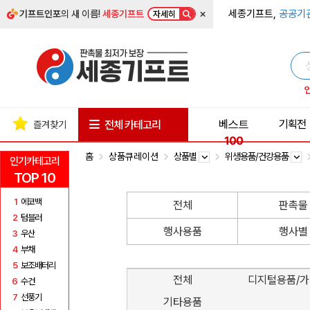
×
세종기프트,
공공기
기프트인포
의 새 이름!
세종기프트
자세히
베스트
기획전
전체 카테고리
즐겨찾기
100
홈
상품큐레이션
상품별
위생용품/건강용품
인기카테고리
TOP 10
1
에코백
전체
판촉물
2
텀블러
행사용품
행사별
3
우산
4
부채
5
보조배터리
전체
디지털용품/
6
수건
7
선풍기
기타용품