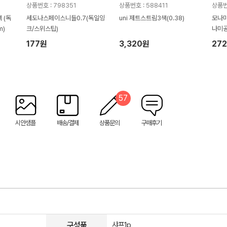
상품번호 : 798351
상품번호 : 588411
상품번
 (독
세도나스페이스니들0.7(독일잉
uni 제트스트림3색(0.38)
모나미 
m)
크/스위스팁)
나미
177원
3,320원
27
57
시안샘플
배송/결제
상품문의
구매후기
구성품
샤프1p