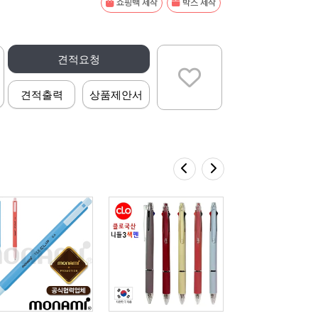
쇼핑백 제작
박스 제작
견적요청
견적출력
상품제안서