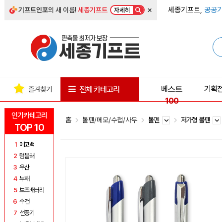
×
세종기프트,
공공기
기프트인포
의 새 이름!
세종기프트
자세히
베스트
기획
전체 카테고리
즐겨찾기
100
인기카테고리
홈
볼펜/메모/수첩/사무
볼펜
저가형 볼펜
TOP 10
1
에코백
2
텀블러
3
우산
4
부채
5
보조배터리
6
수건
7
선풍기