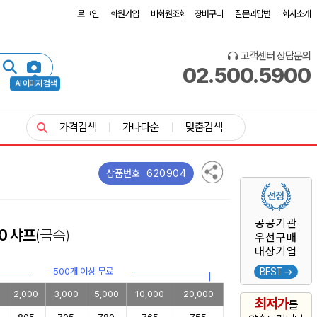
로그인
회원가입
비회원조회
장바구니
질문과답변
회사소개
고객센터 상담문의
02.500.5900
AI 이미지 검색
가격검색
가나다순
맞춤검색
620904
상품번호
공공기관
0 샤프
(금속)
우선구매
대상기업
500개 이상 무료
BEST →
2,000
3,000
5,000
10,000
20,000
최저가
를