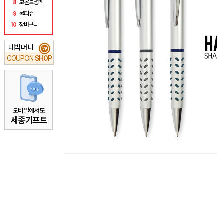
8
보온보냉백
9
물티슈
10
장바구니
대박머니
₩
COUPON
SHOP
모바일에서도
세종기프트