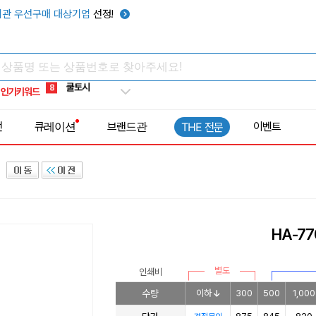
키캡
5
관 우선구매 대상기업
선정!
우산
6
텀블러
7
쿨토시
8
인기키워드
넥쿨러
9
타포린가방
10
전
큐레이션
브랜드관
이벤트
THE 전문
선풍기
1
HA-77
별도
인쇄비
수량
이하
300
500
1,000