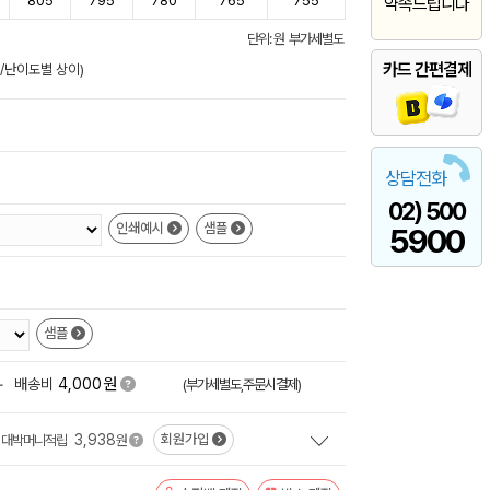
805
795
780
765
755
약속드립니다
단위: 원 부가세별도
카드 간편결제
준/난이도별 상이)
상담전화
02) 500
인쇄예시
샘플
5900
샘플
원
+
배송비
4,000
(부가세별도,주문시결제)
3,938
회원가입
대박머니적립
원