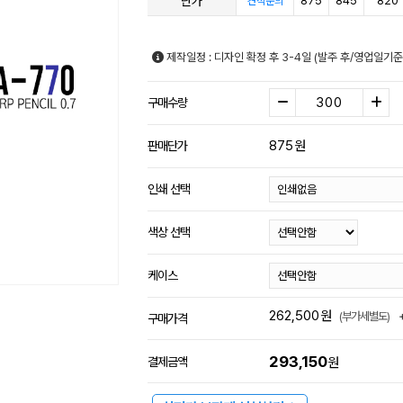
단가
875
845
820
견적문의
제작일정 : 디자인 확정 후 3-4일 (발주 후/영업일기
구매수량
875
원
판매단가
인쇄 선택
색상 선택
케이스
262,500
원
(부가세별도)
구매가격
293,150
결제금액
원