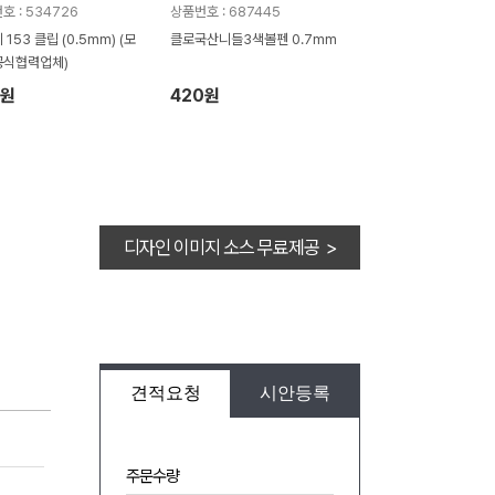
호 : 534726
상품번호 : 687445
153 클립 (0.5mm) (모
클로국산니들3색볼펜 0.7mm
공식협력업체)
2원
420원
디자인 이미지 소스 무료제공 >
견적요청
시안등록
주문수량