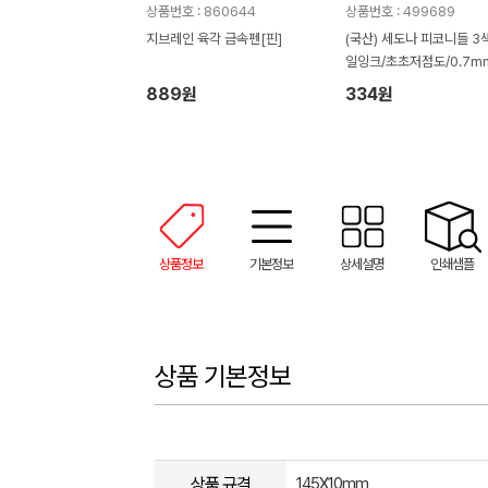
상품번호 : 860644
상품번호 : 499689
지브레인 육각 금속펜[핀]
(국산) 세도나 피코니들 3색
일잉크/초초저점도/0.7m
889원
334원
상품정보
기본정보
상세설명
인쇄샘플
상품 기본정보
상품 규격
145X10mm